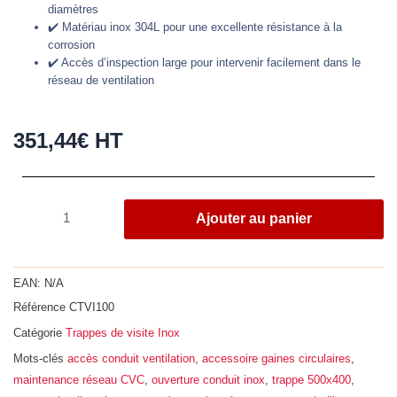
diamètres
✔️ Matériau inox 304L pour une excellente résistance à la
corrosion
✔️ Accès d’inspection large pour intervenir facilement dans le
réseau de ventilation
351,44
€
HT
quantité
Ajouter au panier
de
Trappe
de
EAN:
N/A
visite
Référence
CTVI100
de
Catégorie
Trappes de visite Inox
conduit
circulaire,
Mots-clés
accès conduit ventilation
,
accessoire gaines circulaires
,
Ø
maintenance réseau CVC
,
ouverture conduit inox
,
trappe 500x400
,