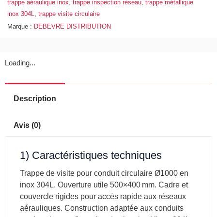
1000
trappe aéraulique inox
,
trappe inspection réseau
,
trappe métallique
-
inox 304L
,
trappe visite circulaire
500x400mm
Marque :
DEBEVRE DISTRIBUTION
inox
304L
Loading...
Description
Avis (0)
1) Caractéristiques techniques
Trappe de visite pour conduit circulaire Ø1000 en
inox 304L. Ouverture utile 500×400 mm. Cadre et
couvercle rigides pour accès rapide aux réseaux
aérauliques. Construction adaptée aux conduits