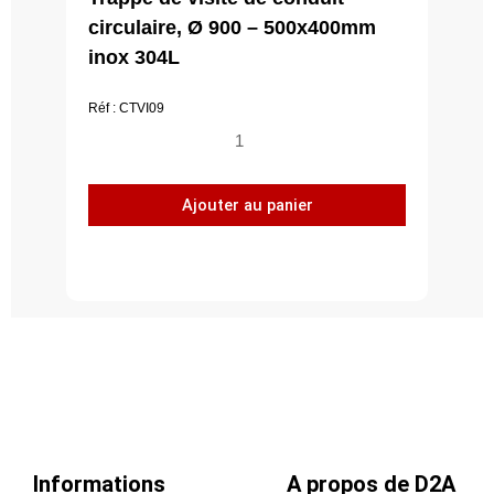
circulaire, Ø 900 – 500x400mm
inox 304L
Réf : CTVI09
quantité
de
Trappe
Ajouter au panier
de
visite
de
conduit
circulaire,
Ø
900
-
500x400mm
inox
304L
Informations
A propos de D2A