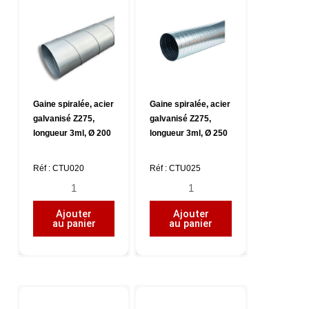
3ml,
3ml,
Ø
Ø
125
160
Gaine spiralée, acier
Gaine spiralée, acier
galvanisé Z275,
galvanisé Z275,
longueur 3ml, Ø 200
longueur 3ml, Ø 250
Réf : CTU020
Réf : CTU025
quantité
quantité
de
de
Ajouter
Ajouter
Gaine
Gaine
au panier
au panier
spiralée,
spiralée,
acier
acier
galvanisé
galvanisé
Z275,
Z275,
longueur
longueur