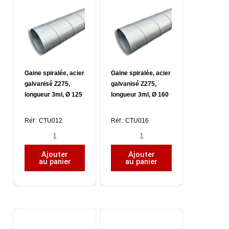
Ø
Ø
80
100
Gaine spiralée, acier
Gaine spiralée, acier
galvanisé Z275,
galvanisé Z275,
longueur 3ml, Ø 125
longueur 3ml, Ø 160
Réf : CTU012
Réf : CTU016
quantité
quantité
de
de
Ajouter
Ajouter
Gaine
Gaine
au panier
au panier
spiralée,
spiralée,
acier
acier
galvanisé
galvanisé
Z275,
Z275,
longueur
longueur