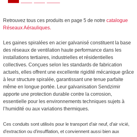
longueur
longueur
3ml,
3ml,
Ø
Ø
Retrouvez tous ces produits en page 5 de notre
catalogue
500
560
Réseaux Aérauliques.
Les gaines spiralées en acier galvanisé constituent la base
des réseaux de ventilation haute performance dans les
installations tertiaires, industrielles et résidentielles
collectives. Conçues selon les standards de fabrication
actuels, elles offrent une excellente rigidité mécanique grâce
à leur structure spiralée, garantissant une tenue parfaite
même en longue portée. Leur galvanisation Sendzimir
apporte une protection durable contre la corrosion,
essentielle pour les environnements techniques sujets à
l’humidité ou aux variations thermiques.
Ces conduits sont utilisés pour le transport d’air neuf, d’air vicié,
d’extraction ou d’insufflation, et conviennent aussi bien aux