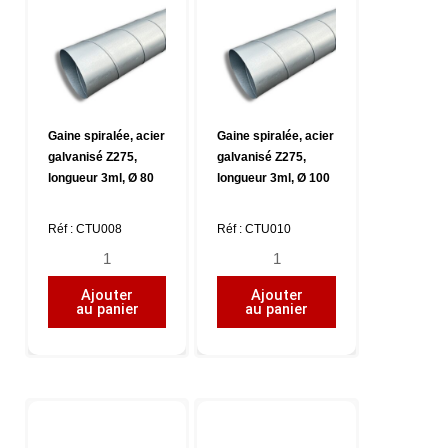
Gaine spiralée, acier
Gaine spiralée, acier
galvanisé Z275,
galvanisé Z275,
longueur 3ml, Ø 80
longueur 3ml, Ø 100
Réf : CTU008
Réf : CTU010
quantité
quantité
de
de
Ajouter
Ajouter
Gaine
Gaine
au panier
au panier
spiralée,
spiralée,
acier
acier
galvanisé
galvanisé
Z275,
Z275,
longueur
longueur
3ml,
3ml,