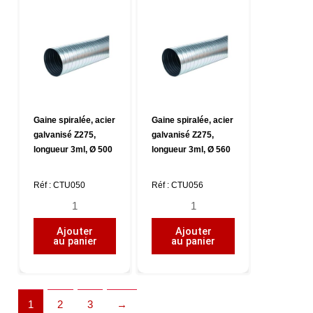
longueur
longueur
3ml,
3ml,
Ø
Ø
400
450
Gaine spiralée, acier
Gaine spiralée, acier
galvanisé Z275,
galvanisé Z275,
longueur 3ml, Ø 500
longueur 3ml, Ø 560
Réf : CTU050
Réf : CTU056
quantité
quantité
de
de
Ajouter
Ajouter
Gaine
Gaine
au panier
au panier
spiralée,
spiralée,
acier
acier
galvanisé
galvanisé
Z275,
Z275,
1
2
3
→