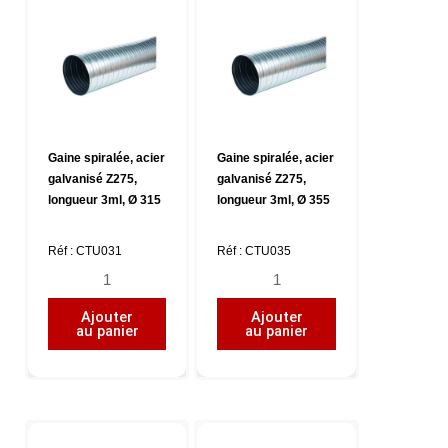
3ml,
3ml,
Ø
Ø
200
250
Gaine spiralée, acier
Gaine spiralée, acier
galvanisé Z275,
galvanisé Z275,
longueur 3ml, Ø 315
longueur 3ml, Ø 355
Réf : CTU031
Réf : CTU035
quantité
quantité
de
de
Ajouter
Ajouter
Gaine
Gaine
au panier
au panier
spiralée,
spiralée,
acier
acier
galvanisé
galvanisé
Z275,
Z275,
longueur
longueur