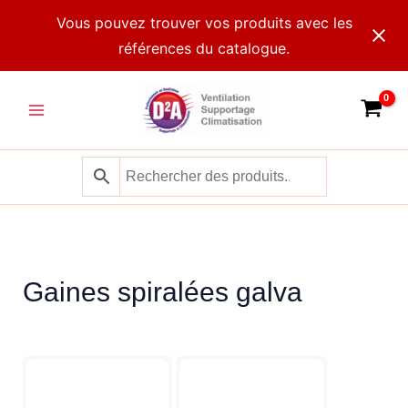
Aller
Vous pouvez trouver vos produits avec les
au
références du catalogue.
contenu
Main
Menu
Gaines spiralées galva