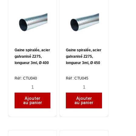
3ml,
3ml,
Ø
Ø
315
355
Gaine spiralée, acier
Gaine spiralée, acier
galvanisé Z275,
galvanisé Z275,
longueur 3ml, Ø 400
longueur 3ml, Ø 450
Réf : CTU040
Réf : CTU045
quantité
quantité
de
de
Ajouter
Ajouter
Gaine
Gaine
au panier
au panier
spiralée,
spiralée,
acier
acier
galvanisé
galvanisé
Z275,
Z275,