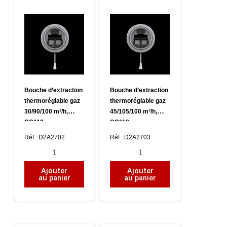
Bouche d’extraction
Bouche d’extraction
thermoréglable gaz
thermoréglable gaz
30/90/100 m³/h,
45/105/100 m³/h,
CC118
CC118
Réf : D2A2702
Réf : D2A2703
quantité
quantité
de
de
Ajouter
Ajouter
Bouche
Bouche
au panier
au panier
d'extraction
d'extraction
thermoréglable
thermoréglable
gaz
gaz
30/90/100
45/105/100