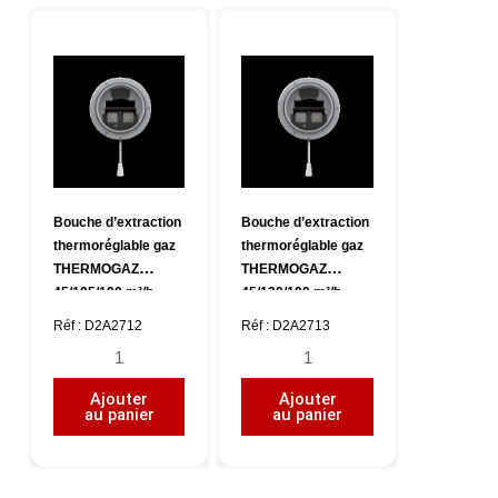
THERMOGAZ
THERMOGAZ
20/75/100
30/90/100
m³/h
m³/h
,
,
CC125
CC125
Bouche d’extraction
Bouche d’extraction
thermoréglable gaz
thermoréglable gaz
THERMOGAZ
THERMOGAZ
45/105/100 m³/h ,
45/120/100 m³/h ,
CC125
CC125
Réf : D2A2712
Réf : D2A2713
quantité
quantité
de
de
Ajouter
Ajouter
Bouche
Bouche
au panier
au panier
d'extraction
d'extraction
thermoréglable
thermoréglable
gaz
gaz