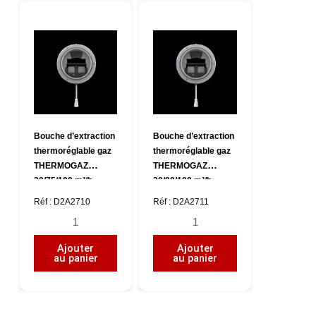
m³/h,
m³/h,
CC118
CC118
Bouche d’extraction
Bouche d’extraction
thermoréglable gaz
thermoréglable gaz
THERMOGAZ
THERMOGAZ
20/75/100 m³/h ,
30/90/100 m³/h ,
CC125
CC125
Réf : D2A2710
Réf : D2A2711
quantité
quantité
de
de
Ajouter
Ajouter
Bouche
Bouche
au panier
au panier
d'extraction
d'extraction
thermoréglable
thermoréglable
gaz
gaz