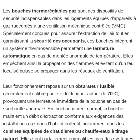
gaz
gaz
THERMOGAZ
THERMOGAZ
Les
bouches thermoréglables gaz
sont des dispositifs de
VMCI,
VMCI,
sécurité indispensables dans les logements équipés d’appareils à
CC118
CC125
gaz raccordés à une ventilation mécanique contrôlée (VMC).
Spécialement conçues pour assurer l’extraction de l’air tout en
garantissant la
sécurité des occupants
, ces bouches intègrent
un système thermosensible permettant une
fermeture
automatique
en cas de montée anormale de température. Elles
empêchent ainsi la propagation des flammes et évitent qu’un feu
localisé puisse se propager dans les réseaux de ventilation.
Leur fonctionnement repose sur un
obturateur fusible
,
généralement calibré pour se déclencher autour de
70°C
,
provoquant une fermeture immédiate de la bouche en cas de
surchauffe anormale. En fonctionnement normal, la bouche
maintient un débit d’extraction conforme aux exigences des
installations gaz dans l’habitat collectif, notamment dans les
cuisines équipées de chaudières ou chauffe‑eaux à tirage
naturel
. Elles sont parfaitement compatibles avec les systèmes