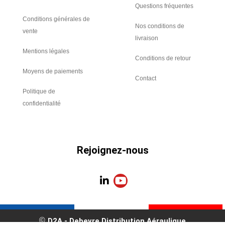
Questions fréquentes
Conditions générales de
Nos conditions de
vente
livraison
Mentions légales
Conditions de retour
Moyens de paiements
Contact
Politique de
confidentialité
Rejoignez-nous
L
Y
i
o
n
u
k
t
e
u
D2A - Debevre Distribution Aéraulique