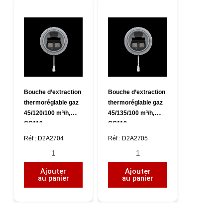
m³/h,
m³/h,
CC118
CC118
Bouche d’extraction
Bouche d’extraction
thermoréglable gaz
thermoréglable gaz
45/120/100 m³/h,
45/135/100 m³/h,
CC118
CC118
Réf : D2A2704
Réf : D2A2705
quantité
quantité
de
de
Ajouter
Ajouter
Bouche
Bouche
au panier
au panier
d'extraction
d'extraction
thermoréglable
thermoréglable
gaz
gaz
45/120/100
45/135/100