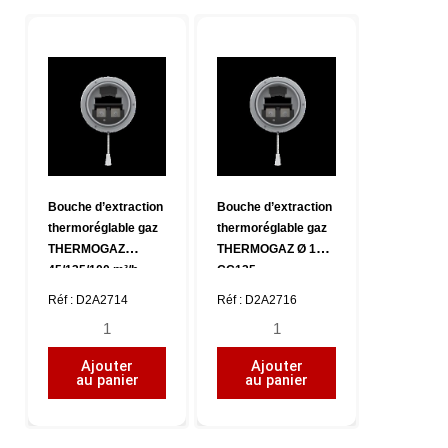
THERMOGAZ
THERMOGAZ
45/105/100
45/120/100
m³/h
m³/h
,
,
CC125
CC125
Bouche d’extraction
Bouche d’extraction
thermoréglable gaz
thermoréglable gaz
THERMOGAZ
THERMOGAZ Ø 116,
45/135/100 m³/h ,
CC125
CC125
Réf : D2A2714
Réf : D2A2716
quantité
quantité
de
de
Ajouter
Ajouter
Bouche
Bouche
au panier
au panier
d'extraction
d'extraction
thermoréglable
thermoréglable
gaz
gaz