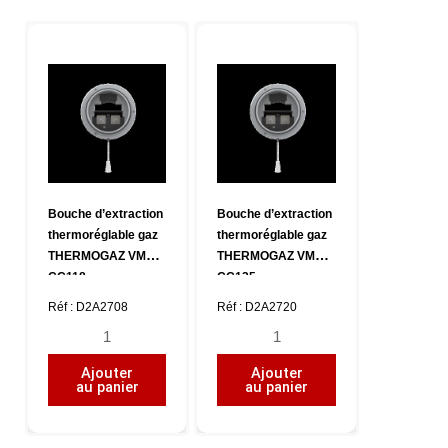
THERMOGAZ
THERMOGAZ
45/135/100
Ø
m³/h
116,
,
CC125
CC125
Bouche d’extraction
Bouche d’extraction
thermoréglable gaz
thermoréglable gaz
THERMOGAZ VMCI,
THERMOGAZ VMCI,
CC118
CC125
Réf : D2A2708
Réf : D2A2720
quantité
quantité
de
de
Ajouter
Ajouter
Bouche
Bouche
au panier
au panier
d'extraction
d'extraction
thermoréglable
thermoréglable