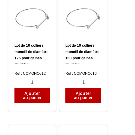
diamètre
diamètre
80
100
pour
pour
gaines
gaines
flexibles
flexibles
Lot de 10 colliers
Lot de 10 colliers
monofil de diamètre
monofil de diamètre
125 pour gaines
160 pour gaines
flexibles
flexibles
Réf : COMONO012
Réf : COMONO016
quantité
quantité
de
de
Ajouter
Ajouter
Lot
Lot
au panier
au panier
de
de
10
10
colliers
colliers
monofil
monofil
de
de