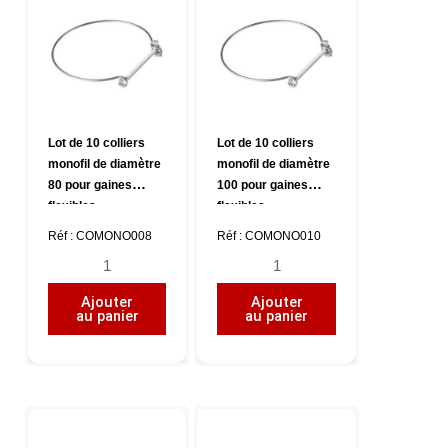
Serflex
Lot de 10 colliers
Lot de 10 colliers
monofil de diamètre
monofil de diamètre
80 pour gaines
100 pour gaines
flexibles
flexibles
Réf : COMONO008
Réf : COMONO010
quantité
quantité
de
de
Ajouter
Ajouter
Lot
Lot
au panier
au panier
de
de
10
10
colliers
colliers
monofil
monofil
de
de