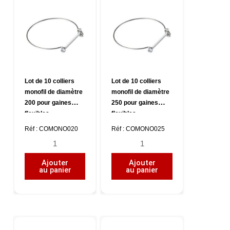
diamètre
diamètre
125
160
pour
pour
gaines
gaines
flexibles
flexibles
Lot de 10 colliers
Lot de 10 colliers
monofil de diamètre
monofil de diamètre
200 pour gaines
250 pour gaines
flexibles
flexibles
Réf : COMONO020
Réf : COMONO025
quantité
quantité
de
de
Ajouter
Ajouter
Lot
Lot
au panier
au panier
de
de
10
10
colliers
colliers
monofil
monofil
de
de