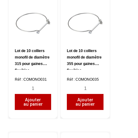
diamètre
diamètre
200
250
pour
pour
gaines
gaines
flexibles
flexibles
Lot de 10 colliers
Lot de 10 colliers
monofil de diamètre
monofil de diamètre
315 pour gaines
355 pour gaines
flexibles
flexibles
Réf : COMONO031
Réf : COMONO035
quantité
quantité
de
de
Ajouter
Ajouter
Lot
Lot
au panier
au panier
de
de
10
10
colliers
colliers
monofil
monofil