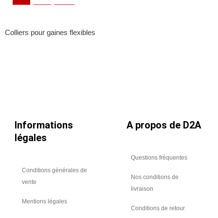
de
de
diamètre
diamètre
400
450
Colliers pour gaines flexibles
pour
pour
gaines
gaines
flexibles
flexibles
Informations
A propos de D2A
légales
Questions fréquentes
Conditions générales de
Nos conditions de
vente
livraison
Mentions légales
Conditions de retour