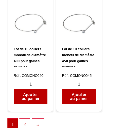
de
de
diamètre
diamètre
315
355
pour
pour
gaines
gaines
flexibles
flexibles
Lot de 10 colliers
Lot de 10 colliers
monofil de diamètre
monofil de diamètre
400 pour gaines
450 pour gaines
flexibles
flexibles
Réf : COMONO040
Réf : COMONO045
quantité
quantité
de
de
Ajouter
Ajouter
Lot
Lot
au panier
au panier
de
de
10
10
colliers
colliers
monofil
monofil
1
2
→