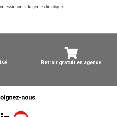
rofessionnels du génie climatique.
isé
Retrait gratuit en agence
joignez-nous
L
Y