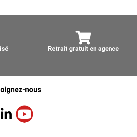
isé
Retrait gratuit en agence
joignez-nous
L
Y
i
o
n
u