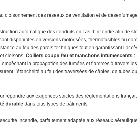
 cloisonnement des réseaux de ventilation et de désenfumage,
bstruction automatique des conduits en cas d’incendie afin de st
s sont disponibles en versions motorisées, thermofusibles ou c
istance au feu des parois techniques tout en garantissant l’acc
 et cloisons.
Colliers coupe‑feu et manchons intumescents :
, empêchant la propagation des fumées et flammes à travers les
assurent l’étanchéité au feu des traversées de câbles, de tubes o
r répondre aux exigences strictes des réglementations françai
lité durable
dans tous types de bâtiments.
écurité incendie, parfaitement adaptée aux réseaux aérauliques