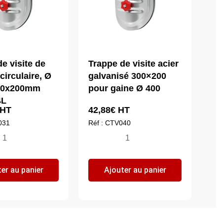
e visite de
Trappe de visite acier
circulaire, Ø
galvanisé 300×200
300x200mm
pour gaine Ø 400
4L
HT
42,88
€
HT
031
Réf : CTV040
ntité
quantité
de
appe
Trappe
er au panier
Ajouter au panier
de
ite
visite
acier
nduit
galvanisé