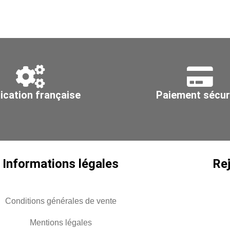
400x300
cir
pour
Ø
gaine
31
Ø
-
560
30
in
30
ication française
Paiement sécur
Informations légales
Re
Conditions générales de vente
Mentions légales