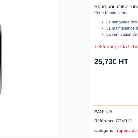
Pourquoi utiliser u
Cette trappe permet :
Le nettoyage des
La maintenance de
La vérification de
Téléchargez la fich
25,73
€
HT
quantité
de
Trappe
de
EAN:
N/A
visite
Référence
CTV012
acier
Catégorie
Trappes de 
galvanisé