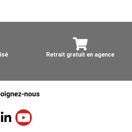
culaire,
300x200
pour
5
gaine
Ø
0x200mm
400
ox
4L
isé
Retrait gratuit en agence
joignez-nous
L
Y
i
o