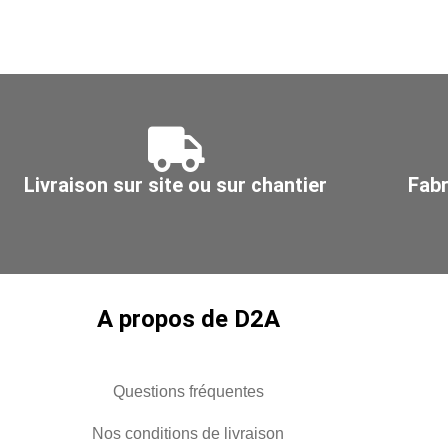
180x80
250x150
pour
pour
gaine
gaine
Ø
Ø
100
315
Livraison sur site ou sur chantier
Fabr
A propos de D2A
Questions fréquentes
Nos conditions de livraison