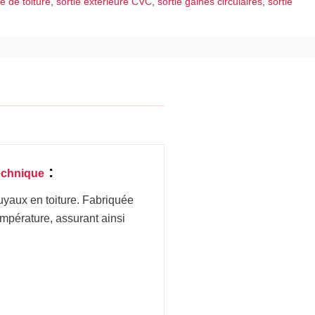
ie de toiture
,
sortie extérieure CVC
,
sortie gaines circulaires
,
sortie
:
technique
uyaux en toiture. Fabriquée
empérature, assurant ainsi