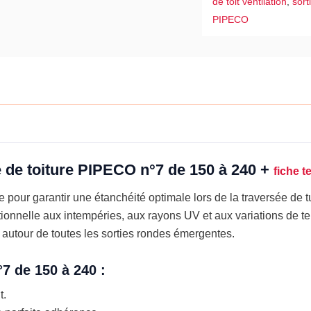
de toit ventilation
,
sort
140
PIPECO
à
292
e de toiture PIPECO n°7 de 150 à 240 +
fiche 
 pour garantir une étanchéité optimale lors de la traversée de t
ptionnelle aux intempéries, aux rayons UV et aux variations de t
é autour de toutes les sorties rondes émergentes.
°7 de 150 à 240 :
t.