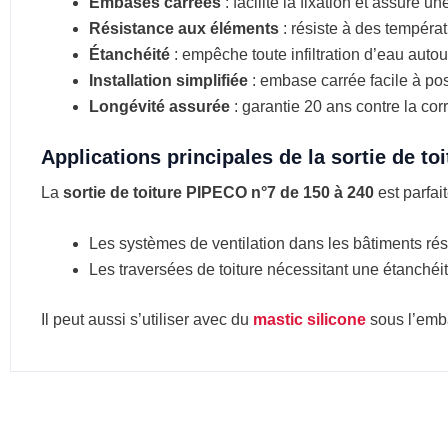
Embases carrées
: facilite la fixation et assure u
Résistance aux éléments
:
résiste à des tempéra
Étanchéité
: empêche toute infiltration d’eau autou
Installation simplifiée
: embase carrée facile à po
Longévité assurée
: garantie 20 ans contre la cor
Applications principales de la sortie de to
La
sortie de toiture PIPECO n°7 de 150 à 240
est parfai
Les systèmes de ventilation dans les bâtiments réside
Les traversées de toiture nécessitant une étanchéité
Il peut aussi s’utiliser avec du
mastic silicone
sous l’emb