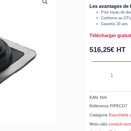
Les avantages de l
Pour tuyau de di
Conforme au DTU
Garantie 20 ans
Télécharger gratuit
516,25
€
HT
quantité
de
Sortie
de
EAN:
N/A
toiture
Référence
PIPECO7
PIPECO
Catégorie
Etanchéité d
n°7
Mots-clés
conduit venti
de