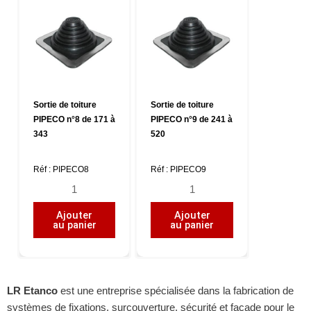
121
140
à
à
254
292
Sortie de toiture
Sortie de toiture
PIPECO n°8 de 171 à
PIPECO n°9 de 241 à
343
520
Réf : PIPECO8
Réf : PIPECO9
quantité
quantité
de
de
Ajouter
Ajouter
Sortie
Sortie
au panier
au panier
de
de
toiture
toiture
PIPECO
PIPECO
n°8
n°9
LR Etanco
est une entreprise spécialisée dans la fabrication de
de
de
systèmes de fixations, surcouverture, sécurité et façade pour le