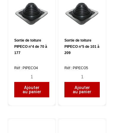
Sortie de toiture
Sortie de toiture
PIPECO n°4 de 70 à
PIPECO n°5 de 101 à
177
209
Réf : PIPECO4
Réf : PIPECO5
quantité
quantité
de
de
Ajouter
Ajouter
Sortie
Sortie
au panier
au panier
de
de
toiture
toiture
PIPECO
PIPECO
n°4
n°5
de
de
70
101