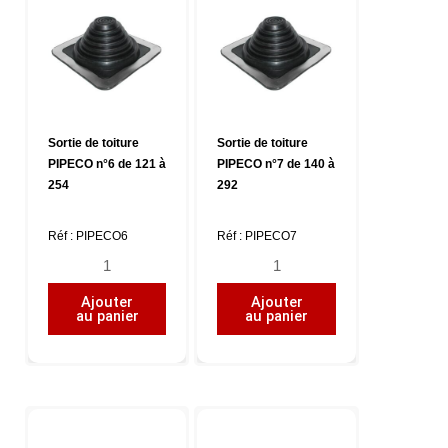
à
à
177
209
Sortie de toiture
Sortie de toiture
PIPECO n°6 de 121 à
PIPECO n°7 de 140 à
254
292
Réf : PIPECO6
Réf : PIPECO7
quantité
quantité
de
de
Ajouter
Ajouter
Sortie
Sortie
au panier
au panier
de
de
toiture
toiture
PIPECO
PIPECO
n°6
n°7
de
de