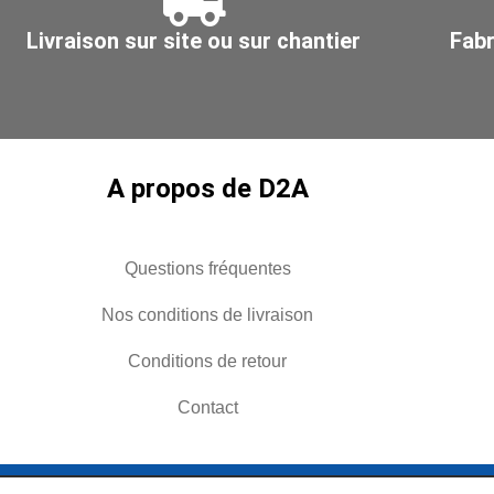
débit
débit
Livraison sur site ou sur chantier
Fabr
100
15
à
à
180
50
m3/h
m3/h
A propos de D2A
Questions fréquentes
Nos conditions de livraison
Conditions de retour
Contact