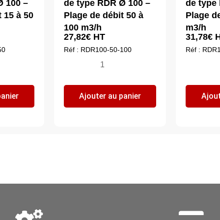
Ø 100 –
de type RDR Ø 100 –
de type
 15 à 50
Plage de débit 50 à
Plage de
100 m3/h
m3/h
27,82
€
HT
31,78
€
H
50
Réf : RDR100-50-100
Réf : RDR
quantité
qua
de
de
r
Régulateur
Ré
panier
Ajouter au panier
Ajout
de
de
débit
déb
de
de
type
ty
RDR
R
Ø
Ø
100
12
-
-
Plage
Pl
de
de