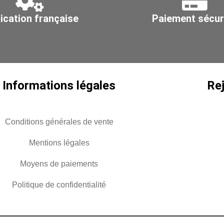
débit
déb
ication française
Paiement sécur
50
15
à
à
100
50
m3/h
m3
Informations légales
Re
Conditions générales de vente
Mentions légales
Moyens de paiements
Politique de confidentialité