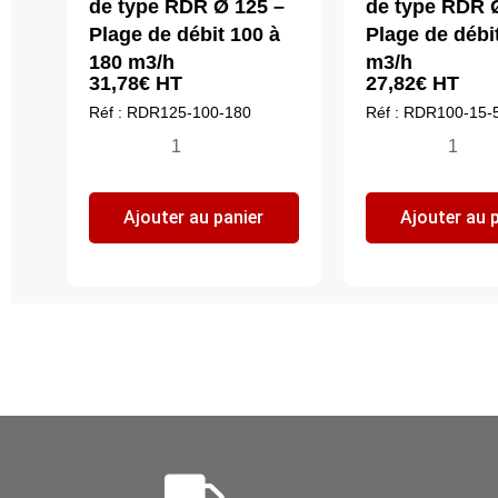
de type RDR Ø 125 –
de type RDR 
Plage de débit 100 à
Plage de débit
180 m3/h
m3/h
31,78
€
HT
27,82
€
HT
Réf : RDR125-100-180
Réf : RDR100-15-
quantité
quantité
de
de
Régulateur
Régulateu
Ajouter au panier
Ajouter au 
de
de
débit
débit
de
de
type
type
RDR
RDR
Ø
Ø
125
100
-
-
Plage
Plage
de
de