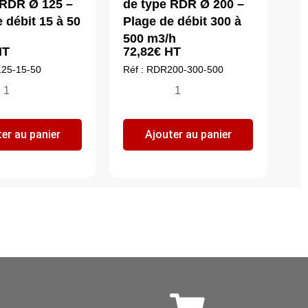
 RDR Ø 125 –
de type RDR Ø 200 –
 débit 15 à 50
Plage de débit 300 à
500 m3/h
T
72,82
€
HT
125-15-50
Réf : RDR200-300-500
ntité
quantité
de
gulateur
Régulateur
er au panier
Ajouter au panier
de
it
débit
de
pe
type
DR
RDR
Ø
5
200
-
age
Plage
de