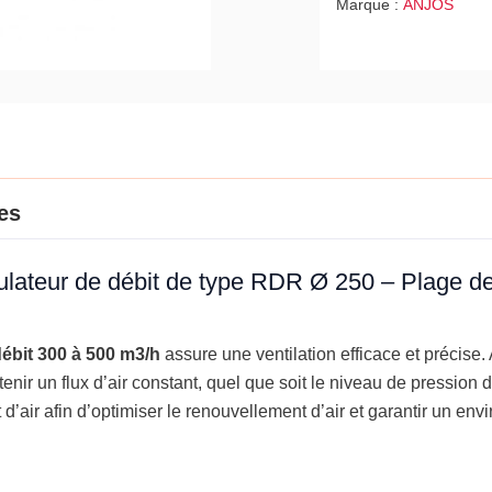
Marque :
ANJOS
Ø
250
-
Plage
de
débit
300
à
es
500
m3/h
ulateur de débit de type RDR Ø 250 – Plage de
ébit 300 à 500 m3/h
assure une ventilation efficace et précise
nir un flux d’air constant, quel que soit le niveau de pression 
 d’air afin d’optimiser le renouvellement d’air et garantir un en