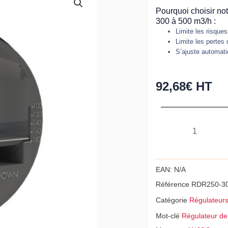
Pourquoi choisir no
300 à 500 m3/h :
Limite les risques
Limite les pertes 
S’ajuste automati
92,68
€
HT
quantité
de
Régulateur
de
EAN:
N/A
débit
Référence
RDR250-3
de
Catégorie
Régulateurs
type
Mot-clé
Régulateur de
RDR