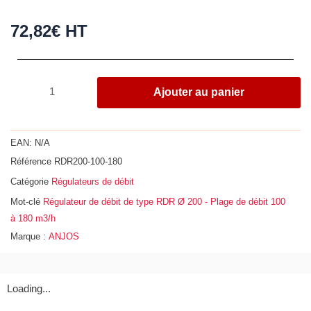
72,82
€
HT
quantité
Ajouter au panier
de
Régulateur
de
EAN:
N/A
débit
Référence
RDR200-100-180
de
Catégorie
Régulateurs de débit
type
RDR
Mot-clé
Régulateur de débit de type RDR Ø 200 - Plage de débit 100
Ø
à 180 m3/h
200
Marque :
ANJOS
-
Plage
de
Loading...
débit