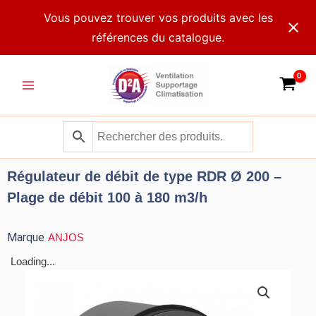
Aller
Vous pouvez trouver vos produits avec les
au
références du catalogue.
contenu
Main
Menu
Régulateur de débit de type RDR Ø 200 –
Plage de débit 100 à 180 m3/h
Marque
ANJOS
Loading...