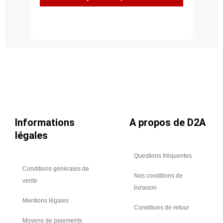
de
débit
de
type
RDR
Ø
200
-
Plage
de
débit
Informations
A propos de D2A
180
légales
à
300
Questions fréquentes
m3/h
Conditions générales de
Nos conditions de
vente
livraison
Mentions légales
Conditions de retour
Moyens de paiements