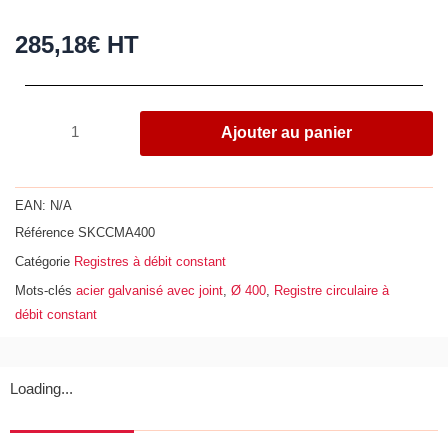
285,18
€
HT
quantité
Ajouter au panier
de
Registre
circulaire
EAN:
N/A
à
Référence
SKCCMA400
débit
Catégorie
Registres à débit constant
constant,
acier
Mots-clés
acier galvanisé avec joint
,
Ø 400
,
Registre circulaire à
galvanisé
débit constant
avec
joint,
Ø
Loading...
400