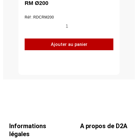
RM Ø200
Réf : RDCRM200
quantité
de
Registre
Ajouter au panier
à
débit
constant
RDC
RM
Ø200
Informations
A propos de D2A
légales