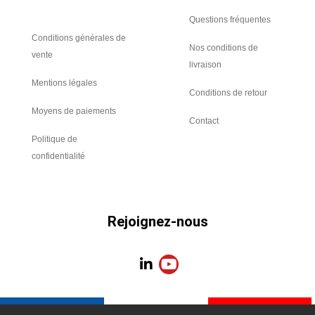
Questions fréquentes
Conditions générales de
Nos conditions de
vente
livraison
Mentions légales
Conditions de retour
Moyens de paiements
Contact
Politique de
confidentialité
Rejoignez-nous
L
Y
i
o
n
u
k
t