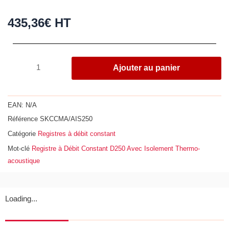
435,36
€
HT
quantité
Ajouter au panier
de
Registre
à
EAN:
N/A
Débit
Référence
SKCCMA/AIS250
Constant
Catégorie
Registres à débit constant
D250
Avec
Mot-clé
Registre à Débit Constant D250 Avec Isolement Thermo-
Isolement
acoustique
Thermo-
acoustique
Loading...