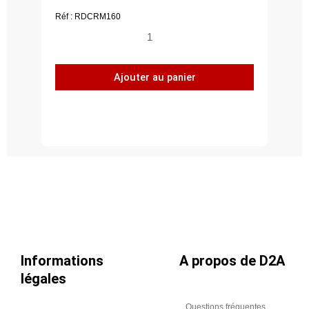
Réf : RDCRM160
quantité
de
Registre
Ajouter au panier
à
débit
constant
RDC
RM
Ø160
Informations
A propos de D2A
légales
Questions fréquentes