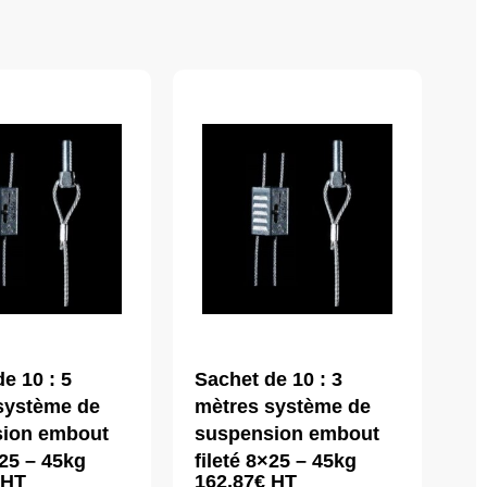
e 10 : 5
Sachet de 10 : 3
système de
mètres système de
sion embout
suspension embout
×25 – 45kg
fileté 8×25 – 45kg
HT
162,87
€
HT