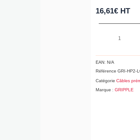
16,61
€
HT
quantité
de
Câble
avec
EAN:
N/A
embout
Référence
GRI-HP2-
boucle
Catégorie
Câbles pré
et
Marque :
GRIPPLE
galet
de
fermeture
GRIPPLE
Hangpro
2