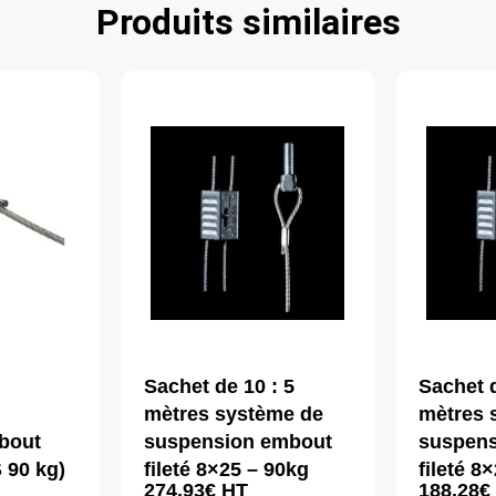
Produits similaires
Sachet de 10 : 5
Sachet d
mètres système de
mètres 
bout
suspension embout
suspen
 90 kg)
fileté 8×25 – 90kg
fileté 8
274,93
€
HT
188,28
€