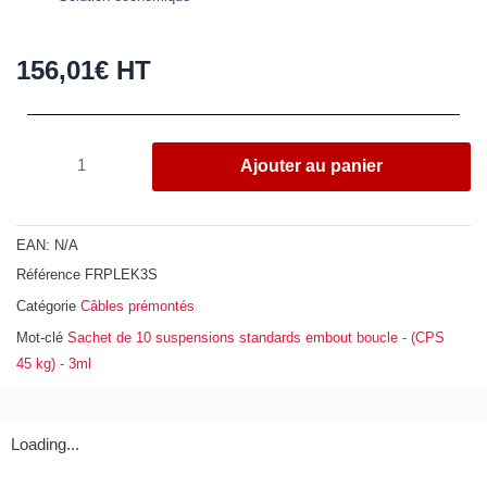
156,01
€
HT
quantité
Ajouter au panier
de
Sachet
de
EAN:
N/A
10
Référence
FRPLEK3S
suspensions
Catégorie
Câbles prémontés
standards
embout
Mot-clé
Sachet de 10 suspensions standards embout boucle - (CPS
boucle
45 kg) - 3ml
-
(CPS
45
Loading...
kg)