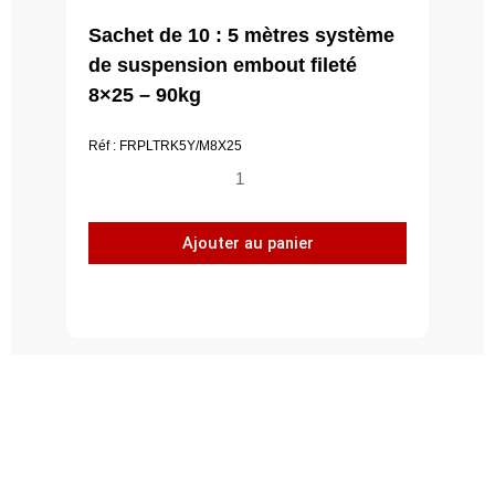
Sachet de 10 : 5 mètres système
de suspension embout fileté
8×25 – 90kg
Réf : FRPLTRK5Y/M8X25
quantité
de
Sachet
Ajouter au panier
de
10
:
5
mètres
système
de
suspension
embout
fileté