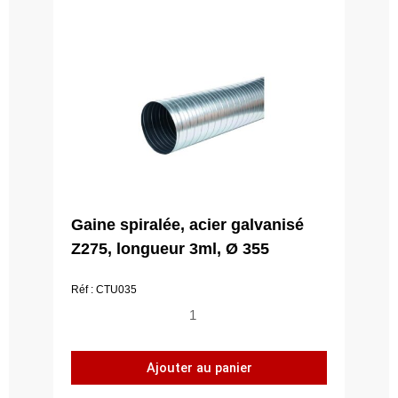
Gaine spiralée, acier galvanisé
Z275, longueur 3ml, Ø 355
Réf : CTU035
quantité
de
Gaine
Ajouter au panier
spiralée,
acier