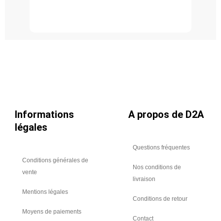
galvanisé
Z275,
longueur
3ml,
Ø
355
Informations
A propos de D2A
légales
Questions fréquentes
Conditions générales de
Nos conditions de
vente
livraison
Mentions légales
Conditions de retour
Moyens de paiements
Contact