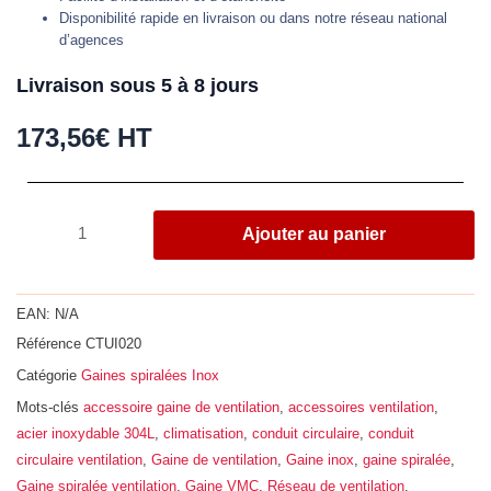
Disponibilité rapide en livraison ou dans notre réseau national
d’agences
Livraison sous 5 à 8 jours
173,56
€
HT
quantité
Ajouter au panier
de
Gaine
spiralée,
EAN:
N/A
acier
Référence
CTUI020
inox
Catégorie
Gaines spiralées Inox
304L,
longueur
Mots-clés
accessoire gaine de ventilation
,
accessoires ventilation
,
3ml,
acier inoxydable 304L
,
climatisation
,
conduit circulaire
,
conduit
Ø
circulaire ventilation
,
Gaine de ventilation
,
Gaine inox
,
gaine spiralée
,
200
Gaine spiralée ventilation
,
Gaine VMC
,
Réseau de ventilation
,