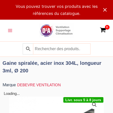
Aller
Vous pouvez trouver vos produits avec les
au
références du catalogue.
contenu
Main
Menu
Gaine spiralée, acier inox 304L, longueur
3ml, Ø 200
Marque
DEBEVRE VENTILATION
Loading...
Livr. sous 5 à 8 jours