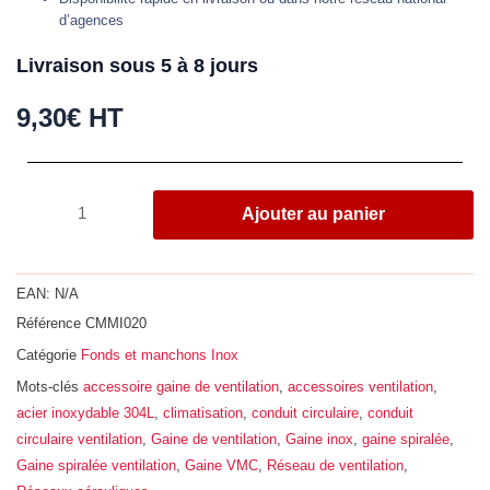
d’agences
Livraison sous 5 à 8 jours
9,30
€
HT
quantité
Ajouter au panier
de
Manchon
mâle,
EAN:
N/A
acier
Référence
CMMI020
inoxydable
Catégorie
Fonds et manchons Inox
304L,
diamètre
Mots-clés
accessoire gaine de ventilation
,
accessoires ventilation
,
200
acier inoxydable 304L
,
climatisation
,
conduit circulaire
,
conduit
circulaire ventilation
,
Gaine de ventilation
,
Gaine inox
,
gaine spiralée
,
Gaine spiralée ventilation
,
Gaine VMC
,
Réseau de ventilation
,