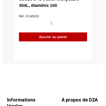
304L, diamètre 100
Réf : CCI45010
quantité
de
Coude
Ajouter au panier
à
45°,
acier
inoxydable
304L,
diamètre
100
Informations
A propos de D2A