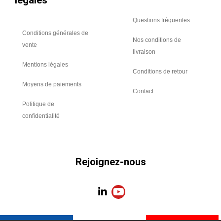
légales
Questions fréquentes
Conditions générales de
Nos conditions de
vente
livraison
Mentions légales
Conditions de retour
Moyens de paiements
Contact
Politique de
confidentialité
Rejoignez-nous
L
Y
i
o
n
u
k
t