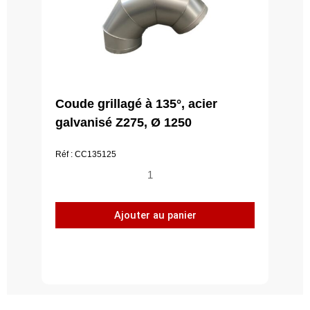
Coude grillagé à 135°, acier
galvanisé Z275, Ø 1250
Réf : CC135125
quantité
de
Coude
Ajouter au panier
grillagé
à
135°,
acier
galvanisé
Z275,