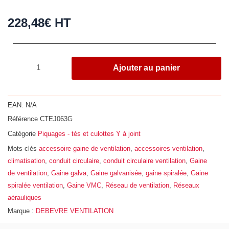
228,48
€
HT
quantité
Ajouter au panier
de
Té
à
EAN:
N/A
90°
Référence
CTEJ063G
en
Catégorie
Piquages - tés et culottes Y à joint
acier
galvanisé
Mots-clés
accessoire gaine de ventilation
,
accessoires ventilation
,
avec
climatisation
,
conduit circulaire
,
conduit circulaire ventilation
,
Gaine
joint
de ventilation
,
Gaine galva
,
Gaine galvanisée
,
gaine spiralée
,
Gaine
EPDM,
spiralée ventilation
,
Gaine VMC
,
Réseau de ventilation
,
Réseaux
Ø
aérauliques
630
Marque :
DEBEVRE VENTILATION
-