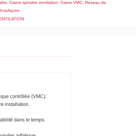
alée
,
Gaine spiralée ventilation
,
Gaine VMC
,
Réseau de
érauliques
ENTILATION
ique contrôlée (VMC).
e installation.
iabilité dans le temps.
e bandes adhésive.