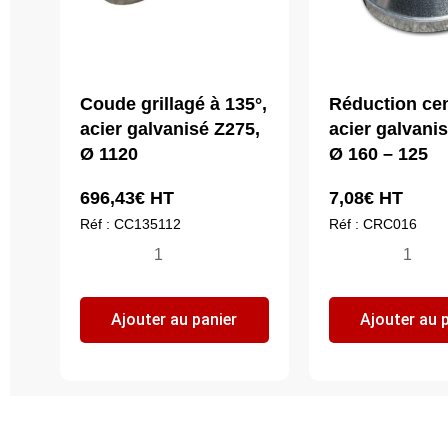
Coude grillagé à 135°,
Réduction cen
acier galvanisé Z275,
acier galvani
Ø 1120
Ø 160 – 125
696,43
€
HT
7,08
€
HT
Réf : CC135112
Réf : CRC016
quantité
quantité
de
de
Coude
Réductio
Ajouter au panier
Ajouter au 
grillagé
centrée,
à
acier
135°,
galvanisé
acier
Z275,
galvanisé
Ø