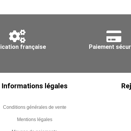
3ml,
3m
Ø
Ø
355
31
ication française
Paiement sécur
Informations légales
Re
Conditions générales de vente
Mentions légales