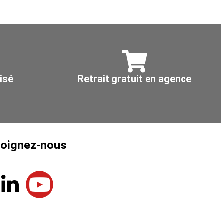
l,
400
5
isé
Retrait gratuit en agence
joignez-nous
L
Y
i
o
n
u