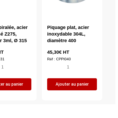
iralée, acier
Piquage plat, acier
sé Z275,
inoxydable 304L,
r 3ml, Ø 315
diamètre 400
T
45,30
€
HT
031
Réf : CPPI040
ntité
quantité
de
ine
Piquage
er au panier
Ajouter au panier
ralée,
plat,
er
acier
lvanisé
inoxydable
75,
304L,
ngueur
diamètre