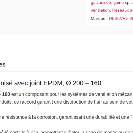
galvanisée
,
gaine spir
joint
ventilation
,
Réseaux a
EPDM,
Marque :
DEBEVRE V
Ø
200
-
160
es
vanisé avec joint EPDM, Ø 200 – 160
– 160
est un composant pour les systèmes de ventilation mécan
its, ce raccord garantit une distribution de l’air au sein de votr
une résistance à la corrosion, garantissant une durabilité et une f
.
ité parfaite à l’air, permettant d’éviter l’usage de mastic ou d