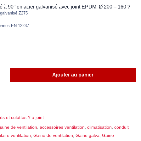
 té à 90° en acier galvanisé avec joint EPDM, Ø 200 – 160 ?
 galvanisé Z275
ormes EN 12237
Ajouter au panier
és et culottes Y à joint
aine de ventilation
,
accessoires ventilation
,
climatisation
,
conduit
laire ventilation
,
Gaine de ventilation
,
Gaine galva
,
Gaine