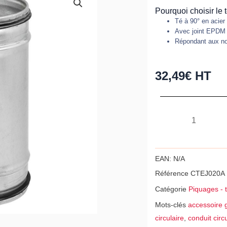
Pourquoi choisir le
Té à 90° en acier
Avec joint EPDM
Répondant aux n
32,49
€
HT
quantité
de
Té
à
EAN:
N/A
90°
Référence
CTEJ020A
en
Catégorie
Piquages - t
acier
Mots-clés
accessoire g
galvanisé
circulaire
,
conduit circu
avec