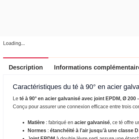
Loading...
Description
Informations complémentair
Caractéristiques du té à 90° en acier gal
Le
té à 90° en acier galvanisé avec joint EPDM, Ø 200 
Conçu pour assurer une connexion efficace entre trois condu
Matière
: f
abriqué en
acier galvanisé
, ce té offre 
Normes
:
étanchéité à l’air jusqu’à une classe D
J
oint EPDM
à double lèvre serti assure une étanché