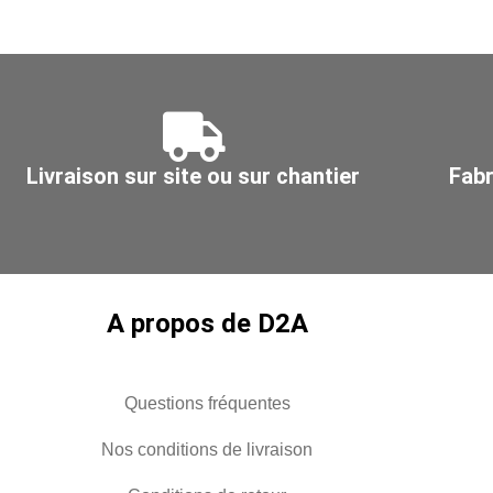
Z275,
160
Ø
-
1120
125
Livraison sur site ou sur chantier
Fabr
A propos de D2A
Questions fréquentes
Nos conditions de livraison