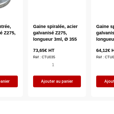
trée,
Gaine spiralée, acier
Gaine sp
sé Z275,
galvanisé Z275,
galvani
longueur 3ml, Ø 355
longueu
73,65
€
HT
64,12
€
H
Réf : CTU035
Réf : CTU
quantité
qua
de
de
n
Gaine
Ga
panier
Ajouter au panier
Ajout
spiralée,
spi
acier
aci
galvanisé
ga
Z275,
Z2
longueur
lo