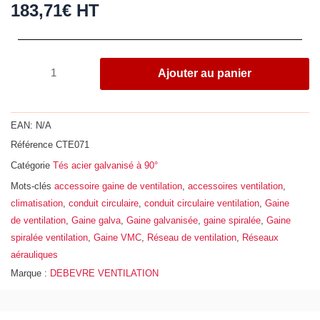
183,71
€
HT
quantité
Ajouter au panier
de
Té
à
EAN:
N/A
90°,
Référence
CTE071
acier
Catégorie
Tés acier galvanisé à 90°
galvanisé
Z275,
Mots-clés
accessoire gaine de ventilation
,
accessoires ventilation
,
Ø
climatisation
,
conduit circulaire
,
conduit circulaire ventilation
,
Gaine
710
de ventilation
,
Gaine galva
,
Gaine galvanisée
,
gaine spiralée
,
Gaine
-
spiralée ventilation
,
Gaine VMC
,
Réseau de ventilation
,
Réseaux
710
aérauliques
Marque :
DEBEVRE VENTILATION