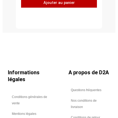
Ajouter au panier
Y,
acier
galvanisé
Z275,
Ø
710
-
710
Informations
A propos de D2A
légales
Questions fréquentes
Conditions générales de
Nos conditions de
vente
livraison
Mentions légales
Conditions de retour