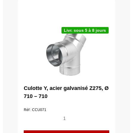
Livr. sous 5 à 8 jours
Culotte Y, acier galvanisé Z275, Ø
710 – 710
Réf : CCU071
quantité
de
Culotte