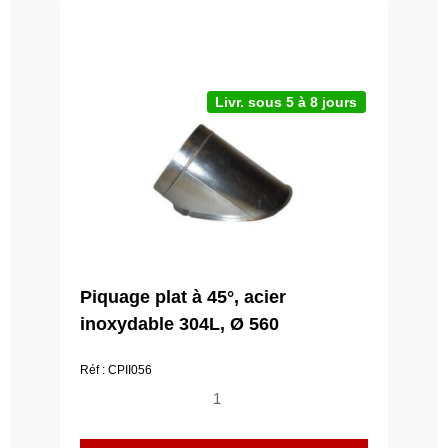
Livr. sous 5 à 8 jours
Piquage plat à 45°, acier
inoxydable 304L, Ø 560
Réf : CPII056
quantité
de
Piquage