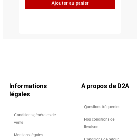
Ajouter au panier
plat
à
45°,
acier
inoxydable
304L,
Ø
560
Informations
A propos de D2A
légales
Questions fréquentes
Conditions générales de
Nos conditions de
vente
livraison
Mentions légales
Conditions de retour