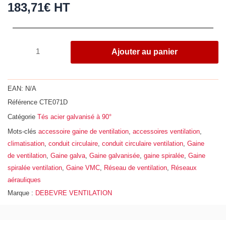
183,71
€
HT
quantité
Ajouter au panier
de
Té
à
EAN:
N/A
90°,
Référence
CTE071D
acier
Catégorie
Tés acier galvanisé à 90°
galvanisé
Z275,
Mots-clés
accessoire gaine de ventilation
,
accessoires ventilation
,
Ø
climatisation
,
conduit circulaire
,
conduit circulaire ventilation
,
Gaine
710
de ventilation
,
Gaine galva
,
Gaine galvanisée
,
gaine spiralée
,
Gaine
-
spiralée ventilation
,
Gaine VMC
,
Réseau de ventilation
,
Réseaux
450
aérauliques
Marque :
DEBEVRE VENTILATION