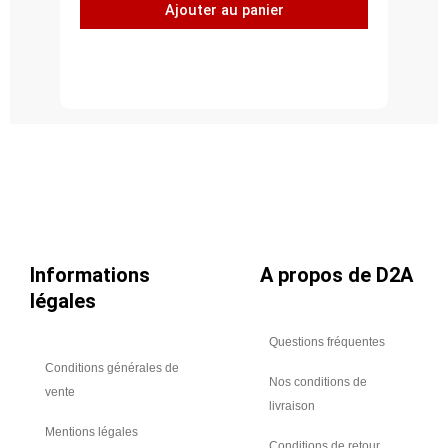
Ajouter au panier
plat
à
45°,
acier
inoxydable
304L,
Ø
710
Informations
A propos de D2A
légales
Questions fréquentes
Conditions générales de
Nos conditions de
vente
livraison
Mentions légales
Conditions de retour