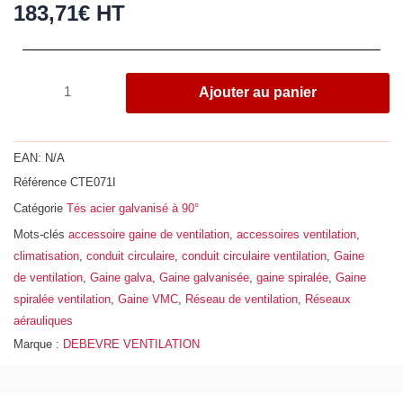
183,71
€
HT
quantité
Ajouter au panier
de
Té
à
EAN:
N/A
90°,
Référence
CTE071I
acier
Catégorie
Tés acier galvanisé à 90°
galvanisé
Z275,
Mots-clés
accessoire gaine de ventilation
,
accessoires ventilation
,
Ø
climatisation
,
conduit circulaire
,
conduit circulaire ventilation
,
Gaine
710
de ventilation
,
Gaine galva
,
Gaine galvanisée
,
gaine spiralée
,
Gaine
-
spiralée ventilation
,
Gaine VMC
,
Réseau de ventilation
,
Réseaux
200
aérauliques
Marque :
DEBEVRE VENTILATION