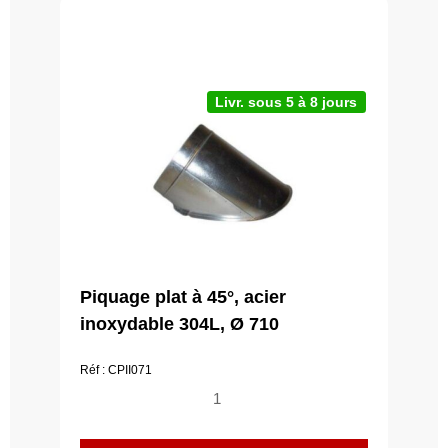
Livr. sous 5 à 8 jours
Piquage plat à 45°, acier
inoxydable 304L, Ø 710
Réf : CPII071
quantité
de
Piquage