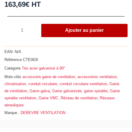
163,69
€
HT
quantité
Ajouter au panier
de
Té
à
EAN:
N/A
90°,
Référence
CTE063I
acier
Catégorie
Tés acier galvanisé à 90°
galvanisé
Z275,
Mots-clés
accessoire gaine de ventilation
,
accessoires ventilation
,
Ø
climatisation
,
conduit circulaire
,
conduit circulaire ventilation
,
Gaine
630
de ventilation
,
Gaine galva
,
Gaine galvanisée
,
gaine spiralée
,
Gaine
-
spiralée ventilation
,
Gaine VMC
,
Réseau de ventilation
,
Réseaux
160
aérauliques
Marque :
DEBEVRE VENTILATION