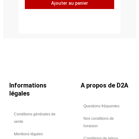
Ajouter au panier
plat
à
45°,
acier
inoxydable
304L,
Ø
630
Informations
A propos de D2A
légales
Questions fréquentes
Conditions générales de
Nos conditions de
vente
livraison
Mentions légales
Conditions de retour