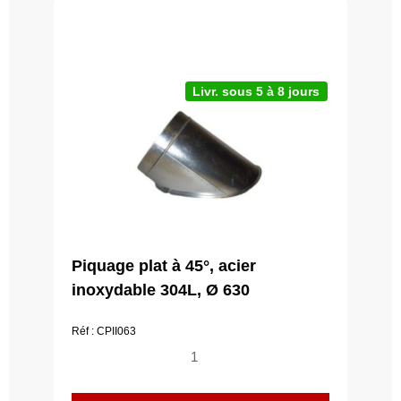
Livr. sous 5 à 8 jours
Piquage plat à 45°, acier
inoxydable 304L, Ø 630
Réf : CPII063
quantité
de
Piquage