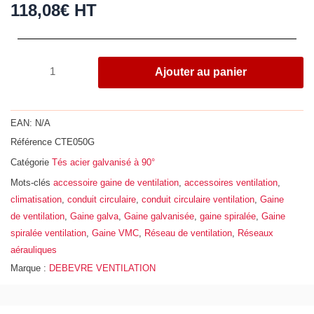
118,08
€
HT
quantité
Ajouter au panier
de
Té
à
EAN:
N/A
90°,
Référence
CTE050G
acier
Catégorie
Tés acier galvanisé à 90°
galvanisé
Z275,
Mots-clés
accessoire gaine de ventilation
,
accessoires ventilation
,
Ø
climatisation
,
conduit circulaire
,
conduit circulaire ventilation
,
Gaine
500
de ventilation
,
Gaine galva
,
Gaine galvanisée
,
gaine spiralée
,
Gaine
-
spiralée ventilation
,
Gaine VMC
,
Réseau de ventilation
,
Réseaux
160
aérauliques
Marque :
DEBEVRE VENTILATION