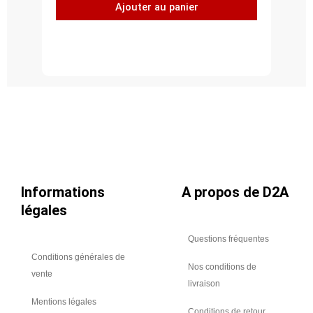
Ajouter au panier
spiralée,
acier
galvanisé
Z275,
longueur
3ml,
Ø
315
Informations
A propos de D2A
légales
Questions fréquentes
Conditions générales de
Nos conditions de
vente
livraison
Mentions légales
Conditions de retour