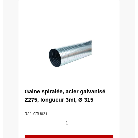
Gaine spiralée, acier galvanisé
Z275, longueur 3ml, Ø 315
Réf : CTU031
quantité
de
Gaine