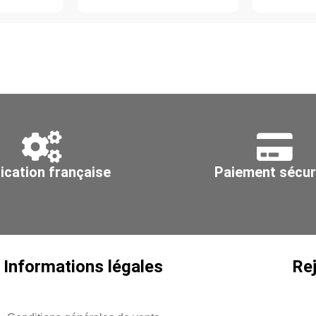
135°,
fem
acier
aci
galvanisé
ga
Z275,
Z2
Ø
Ø
1250
20
ication française
Paiement sécur
Informations légales
Re