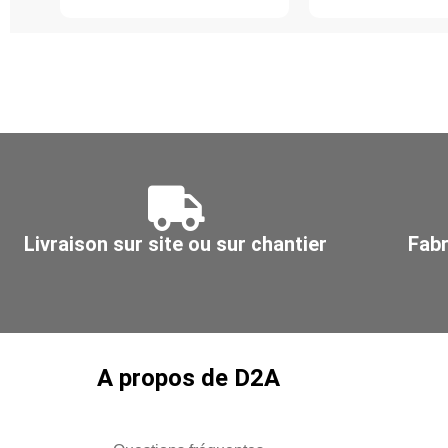
45°,
galvanisé
acier
Z275,
inoxydable
Ø
304L,
160
Ø
-
630
125
Livraison sur site ou sur chantier
Fabr
A propos de D2A