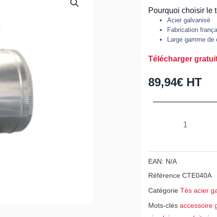
Pourquoi choisir le 
Acier galvanisé
Fabrication franç
Large gamme de 
Télécharger gratuit
89,94
€
HT
quantité
de
Té
à
EAN:
N/A
90°,
Référence
CTE040A
acier
Catégorie
Tés acier g
galvanisé
Mots-clés
accessoire g
Z275,