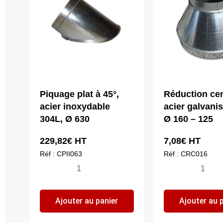
Piquage plat à 45°,
Réduction cen
acier inoxydable
acier galvani
304L, Ø 630
Ø 160 – 125
229,82
€
HT
7,08
€
HT
Réf : CPII063
Réf : CRC016
quantité
quantité
de
de
Piquage
Réductio
Ajouter au panier
Ajouter au 
plat
centrée,
à
acier