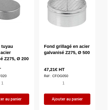
 tuyau
Fond grillagé en acier
 acier
galvanisé Z275, Ø 500
sé Z275, Ø 200
T
47,21
€
HT
F020
Réf : CFOG050
ntité
quantité
de
nd
Fond
er au panier
Ajouter au panier
grillagé
yau
en