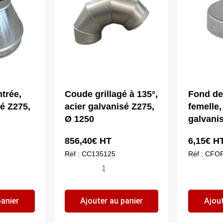
trée,
Coude grillagé à 135°,
Fond de
sé Z275,
acier galvanisé Z275,
femelle,
Ø 1250
galvani
856,40
€
HT
6,15
€
H
Réf : CC135125
Réf : CFO
quantité
qua
de
de
n
Coude
Fo
panier
Ajouter au panier
Ajout
grillagé
de
à
tu