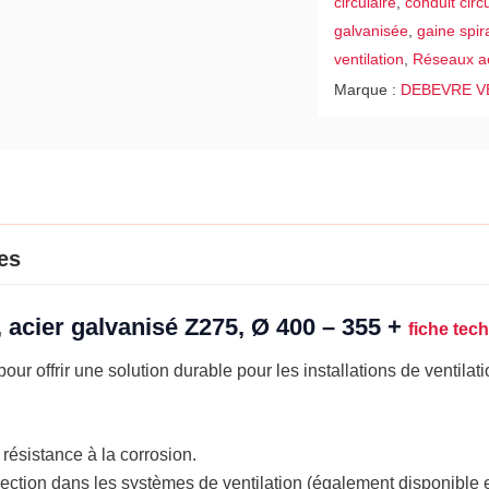
circulaire
,
conduit circu
Ø
galvanisée
,
gaine spir
400
ventilation
,
Réseaux a
-
Marque :
DEBEVRE V
355
es
, acier galvanisé Z275, Ø 400 – 355 +
fiche tec
r offrir une solution durable pour les installations de ventilation
résistance à la corrosion.
rection dans les systèmes de ventilation (également disponible 