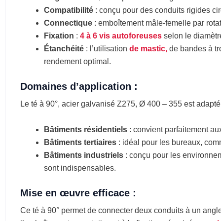
Compatibilité
: conçu pour des conduits rigides cir
Connectique
: emboîtement mâle-femelle par rotat
Fixation
:
4 à 6 vis autoforeuses
selon le diamètr
Étanchéité
: l’utilisation
de mastic,
de bandes à t
rendement optimal.
Domaines d’application :
Le té à 90°, acier galvanisé Z275, Ø 400 – 355 est adapté 
Bâtiments résidentiels
: convient parfaitement aux
Bâtiments tertiaires
: idéal pour les bureaux, comm
Bâtiments industriels
: conçu pour les environneme
sont indispensables.
Mise en œuvre efficace :
Ce té à 90° permet de connecter deux conduits à un angle dr