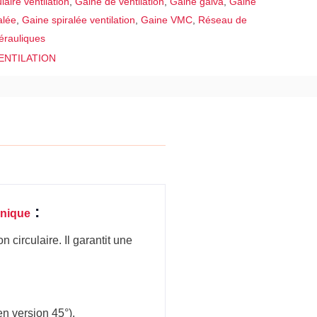
laire ventilation
,
Gaine de ventilation
,
Gaine galva
,
Gaine
alée
,
Gaine spiralée ventilation
,
Gaine VMC
,
Réseau de
érauliques
ENTILATION
:
hnique
 circulaire. Il garantit une
en version 45°).