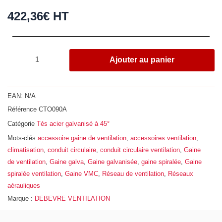
422,36
€
HT
quantité
Ajouter au panier
de
Té
à
EAN:
N/A
45°,
Référence
CTO090A
acier
Catégorie
Tés acier galvanisé à 45°
galvanisé
Z275,
Mots-clés
accessoire gaine de ventilation
,
accessoires ventilation
,
Ø
climatisation
,
conduit circulaire
,
conduit circulaire ventilation
,
Gaine
900
de ventilation
,
Gaine galva
,
Gaine galvanisée
,
gaine spiralée
,
Gaine
-
spiralée ventilation
,
Gaine VMC
,
Réseau de ventilation
,
Réseaux
800
aérauliques
Marque :
DEBEVRE VENTILATION