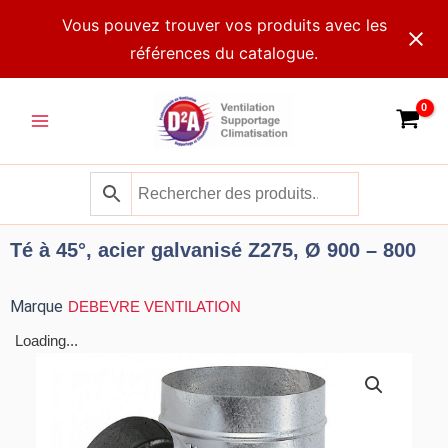
Aller
Vous pouvez trouver vos produits avec les
au
références du catalogue.
contenu
Main
Menu
Té à 45°, acier galvanisé Z275, Ø 900 – 800
Marque
DEBEVRE VENTILATION
Loading...