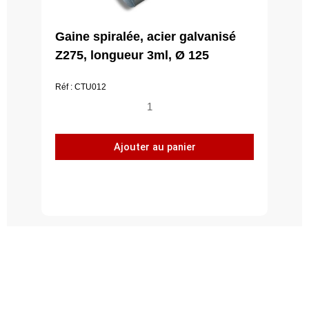
Gaine spiralée, acier galvanisé
Z275, longueur 3ml, Ø 125
Réf : CTU012
quantité
de
Gaine
Ajouter au panier
spiralée,
acier
galvanisé
Z275,
longueur
3ml,
Ø
125