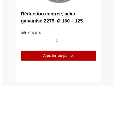
Réduction centrée, acier
galvanisé Z275, Ø 160 – 125
Réf : CRC016
quantité
de
Réduction
Ajouter au panier
centrée,
acier
galvanisé
Z275,
Ø
160
-
125