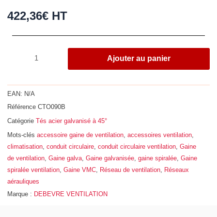
422,36
€
HT
quantité
Ajouter au panier
de
Té
à
EAN:
N/A
45°,
Référence
CTO090B
acier
Catégorie
Tés acier galvanisé à 45°
galvanisé
Z275,
Mots-clés
accessoire gaine de ventilation
,
accessoires ventilation
,
Ø
climatisation
,
conduit circulaire
,
conduit circulaire ventilation
,
Gaine
900
de ventilation
,
Gaine galva
,
Gaine galvanisée
,
gaine spiralée
,
Gaine
-
spiralée ventilation
,
Gaine VMC
,
Réseau de ventilation
,
Réseaux
710
aérauliques
Marque :
DEBEVRE VENTILATION