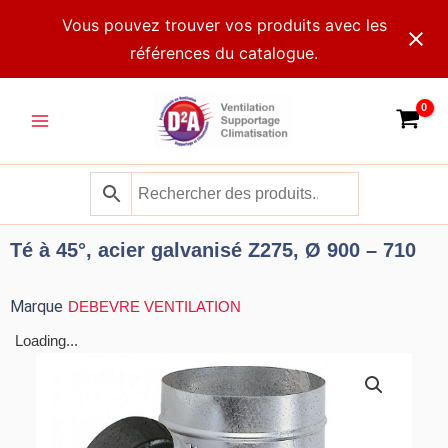
Aller
Vous pouvez trouver vos produits avec les
au
références du catalogue.
contenu
Main
Menu
Té à 45°, acier galvanisé Z275, Ø 900 – 710
Marque
DEBEVRE VENTILATION
Loading...