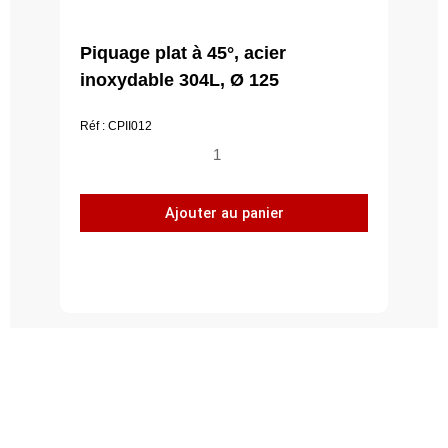
Piquage plat à 45°, acier
inoxydable 304L, Ø 125
Réf : CPII012
quantité
de
Piquage
Ajouter au panier
plat
à
45°,
acier
inoxydable
304L,
Ø
125