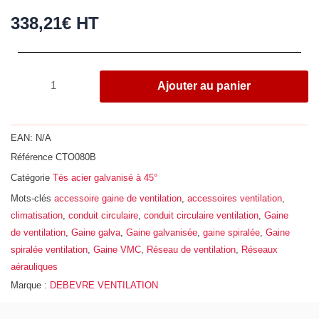
338,21
€
HT
quantité
Ajouter au panier
de
Té
à
EAN:
N/A
45°,
Référence
CTO080B
acier
Catégorie
Tés acier galvanisé à 45°
galvanisé
Z275,
Mots-clés
accessoire gaine de ventilation
,
accessoires ventilation
,
Ø
climatisation
,
conduit circulaire
,
conduit circulaire ventilation
,
Gaine
800
de ventilation
,
Gaine galva
,
Gaine galvanisée
,
gaine spiralée
,
Gaine
-
spiralée ventilation
,
Gaine VMC
,
Réseau de ventilation
,
Réseaux
630
aérauliques
Marque :
DEBEVRE VENTILATION