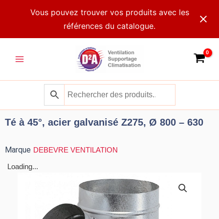
Aller
Vous pouvez trouver vos produits avec les
au
références du catalogue.
contenu
Main
Menu
Té à 45°, acier galvanisé Z275, Ø 800 – 630
Marque
DEBEVRE VENTILATION
Loading...