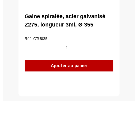
Gaine spiralée, acier galvanisé
Z275, longueur 3ml, Ø 355
Réf : CTU035
quantité
de
Gaine
Ajouter au panier
spiralée,
acier
galvanisé
Z275,
longueur
3ml,
Ø
355