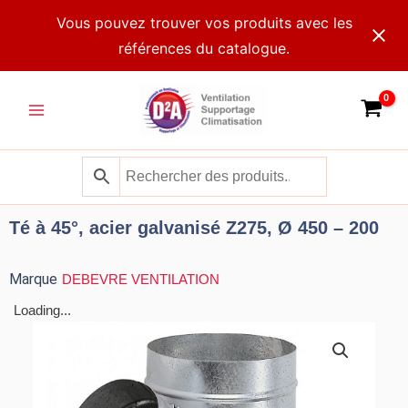
Aller
Vous pouvez trouver vos produits avec les
au
références du catalogue.
contenu
Main
Menu
Té à 45°, acier galvanisé Z275, Ø 450 – 200
Marque
DEBEVRE VENTILATION
Loading...