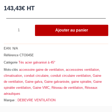
143,43
€
HT
quantité
Ajouter au panier
de
Té
à
EAN:
N/A
45°,
Référence
CTO045E
acier
Catégorie
Tés acier galvanisé à 45°
galvanisé
Z275,
Mots-clés
accessoire gaine de ventilation
,
accessoires ventilation
,
Ø
climatisation
,
conduit circulaire
,
conduit circulaire ventilation
,
Gaine
450
de ventilation
,
Gaine galva
,
Gaine galvanisée
,
gaine spiralée
,
Gaine
-
spiralée ventilation
,
Gaine VMC
,
Réseau de ventilation
,
Réseaux
200
aérauliques
Marque :
DEBEVRE VENTILATION