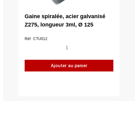
Gaine spiralée, acier galvanisé
Z275, longueur 3ml, Ø 125
Réf : CTU012
quantité
de
Gaine
Ajouter au panier
spiralée,
acier
galvanisé
Z275,
longueur
3ml,
Ø
125