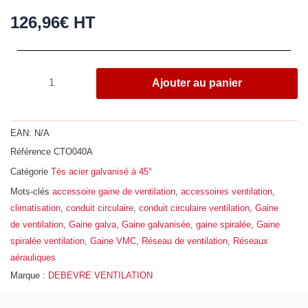
126,96
€
HT
quantité
Ajouter au panier
de
Té
à
EAN:
N/A
45°,
Référence
CTO040A
acier
Catégorie
Tés acier galvanisé à 45°
galvanisé
Z275,
Mots-clés
accessoire gaine de ventilation
,
accessoires ventilation
,
Ø
climatisation
,
conduit circulaire
,
conduit circulaire ventilation
,
Gaine
400
de ventilation
,
Gaine galva
,
Gaine galvanisée
,
gaine spiralée
,
Gaine
-
spiralée ventilation
,
Gaine VMC
,
Réseau de ventilation
,
Réseaux
355
aérauliques
Marque :
DEBEVRE VENTILATION