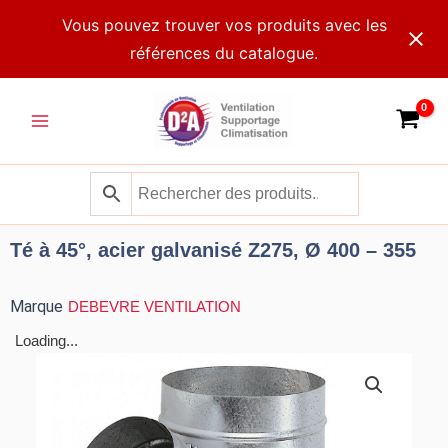
Aller
Vous pouvez trouver vos produits avec les
au
références du catalogue.
contenu
Main
Menu
Té à 45°, acier galvanisé Z275, Ø 400 – 355
Marque
DEBEVRE VENTILATION
Loading...