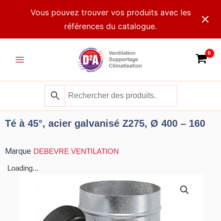
Aller
Vous pouvez trouver vos produits avec les
au
références du catalogue.
contenu
Main
Menu
Té à 45°, acier galvanisé Z275, Ø 400 – 160
Marque
DEBEVRE VENTILATION
Loading...