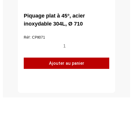
Piquage plat à 45°, acier
inoxydable 304L, Ø 710
Réf : CPII071
quantité
de
Piquage
Ajouter au panier
plat
à
45°,
acier
inoxydable
304L,
Ø
710