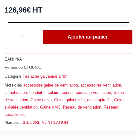
126,96
€
HT
quantité
Ajouter au panier
de
Té
à
EAN:
N/A
45°,
Référence
CTO040E
acier
Catégorie
Tés acier galvanisé à 45°
galvanisé
Z275,
Mots-clés
accessoire gaine de ventilation
,
accessoires ventilation
,
Ø
climatisation
,
conduit circulaire
,
conduit circulaire ventilation
,
Gaine
400
de ventilation
,
Gaine galva
,
Gaine galvanisée
,
gaine spiralée
,
Gaine
-
spiralée ventilation
,
Gaine VMC
,
Réseau de ventilation
,
Réseaux
160
aérauliques
Marque :
DEBEVRE VENTILATION