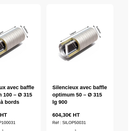
ux avec baffle
Silencieux avec baffle
 100 – Ø 315
optimum 50 – Ø 315
 à bords
lg 900
HT
604,30
€
HT
OP100031
Réf : SILOP50031
ntité
quantité