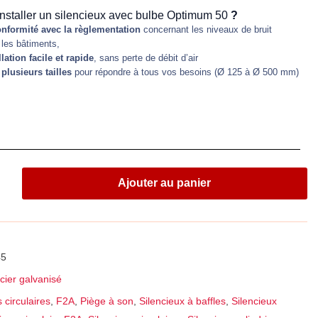
 installer un silencieux avec bulbe Optimum 50
?
nformité avec la règlementation
concernant les niveaux de bruit
les bâtiments,
llation facile et rapide
, sans perte de débit d’air
plusieurs tailles
pour répondre à tous vos besoins (Ø 125 à Ø 500 mm)
Ajouter au panier
45
cier galvanisé
s circulaires
,
F2A
,
Piège à son
,
Silencieux à baffles
,
Silencieux