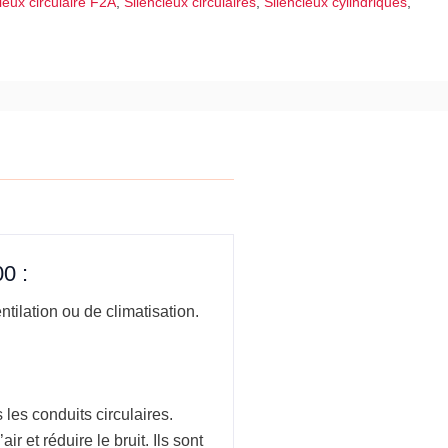
ieux circulaire F2A
,
Silencieux circulaires
,
Silencieux cylindriques
,
0 :
ntilation ou de climatisation.
 les conduits circulaires.
r et réduire le bruit. Ils sont