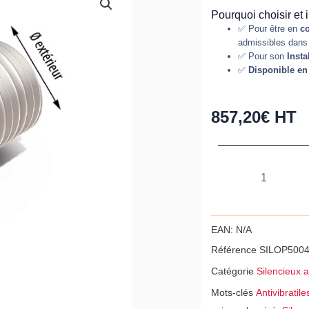
Pourquoi choisir et
✅ Pour être en
co
admissibles dans 
✅ Pour son
Insta
✅
Disponible en 
857,20
€
HT
quantité
de
Silencieux
avec
EAN:
N/A
baffle
Référence
SILOP500
optimum
Catégorie
Silencieux a
50
Mots-clés
Antivibratile
-