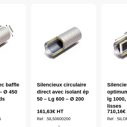
c baffle
Silencieux circulaire
Silencie
– Ø 450
direct avec isolant ép
optimum
ds
50 – Lg 600 – Ø 200
lg 1000,
lisses
161,63
€
HT
710,16
€
5
Réf : SIL50600200
Réf : SIL
quantité
qua