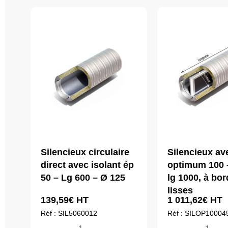
Silencieux circulaire
Silencieux ave
direct avec isolant ép
optimum 100 
50 – Lg 600 – Ø 125
lg 1000, à bor
lisses
139,59
€
HT
1 011,62
€
HT
Réf : SIL5060012
Réf : SILOP10004
quantité
quantité