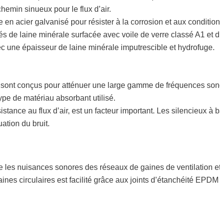
emin sinueux pour le flux d’air.
e en acier galvanisé pour résister à la corrosion et aux conditi
itués de laine minérale surfacée avec voile de verre classé A1 e
ec une épaisseur de laine minérale imputrescible et hydrofuge.
s sont conçus pour atténuer une large gamme de fréquences sono
type de matériau absorbant utilisé.
istance au flux d’air, est un facteur important. Les silencieux à 
ation du bruit.
e les nuisances sonores des réseaux de gaines de ventilation e
nes circulaires est facilité grâce aux joints d’étanchéité EPDM 