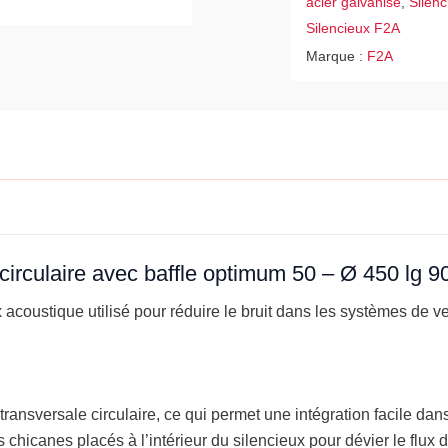
acier galvanisé
,
Silenc
Ø
Silencieux F2A
450
Marque :
F2A
lg
900
circulaire avec baffle optimum 50 – Ø 450 lg 90
x acoustique utilisé pour réduire le bruit dans les systèmes de ve
transversale circulaire, ce qui permet une intégration facile dans
chicanes placés à l’intérieur du silencieux pour dévier le flux d’ai