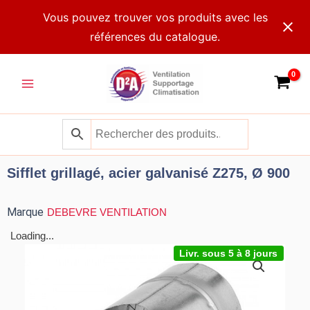
Aller
Vous pouvez trouver vos produits avec les
au
références du catalogue.
contenu
Main
Menu
Sifflet grillagé, acier galvanisé Z275, Ø 900
Marque
DEBEVRE VENTILATION
Loading...
Livr. sous 5 à 8 jours