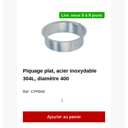
Livr. sous 5 à 8 jours
Piquage plat, acier inoxydable
304L, diamètre 400
Réf : CPPI040
quantité
de
Piquage
Ajouter au panier
plat,
acier