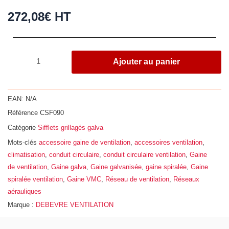
272,08
€
HT
quantité
Ajouter au panier
de
Sifflet
grillagé,
EAN:
N/A
acier
Référence
CSF090
galvanisé
Catégorie
Sifflets grillagés galva
Z275,
Ø
Mots-clés
accessoire gaine de ventilation
,
accessoires ventilation
,
900
climatisation
,
conduit circulaire
,
conduit circulaire ventilation
,
Gaine
de ventilation
,
Gaine galva
,
Gaine galvanisée
,
gaine spiralée
,
Gaine
spiralée ventilation
,
Gaine VMC
,
Réseau de ventilation
,
Réseaux
aérauliques
Marque :
DEBEVRE VENTILATION