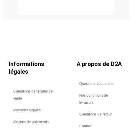
PAVE
6
Ht
22.2
mm
254
Kg
maxi
Informations
A propos de D2A
légales
Questions fréquentes
Conditions générales de
Nos conditions de
vente
livraison
Mentions légales
Conditions de retour
Moyens de paiements
Contact