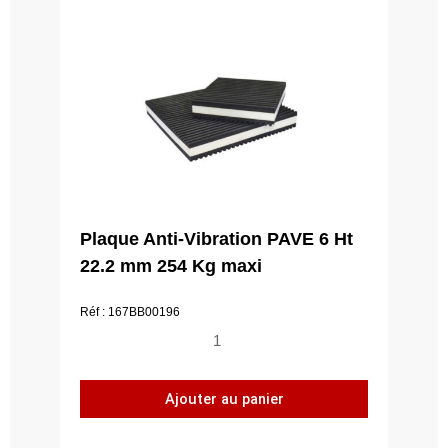
Plaque Anti-Vibration PAVE 6 Ht
22.2 mm 254 Kg maxi
Réf : 167BB00196
quantité
de
Plaque
Ajouter au panier
Anti-
Vibration