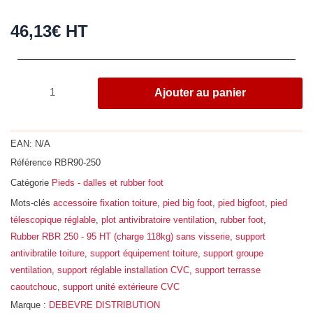
46,13
€
HT
quantité
Ajouter au panier
de
Rubber
RBR
EAN:
N/A
250
Référence
RBR90-250
-
Catégorie
Pieds - dalles et rubber foot
95
HT
Mots-clés
accessoire fixation toiture
,
pied big foot
,
pied bigfoot
,
pied
(charge
télescopique réglable
,
plot antivibratoire ventilation
,
rubber foot
,
118kg)
Rubber RBR 250 - 95 HT (charge 118kg) sans visserie
,
support
sans
antivibratile toiture
,
support équipement toiture
,
support groupe
visserie
ventilation
,
support réglable installation CVC
,
support terrasse
caoutchouc
,
support unité extérieure CVC
Marque :
DEBEVRE DISTRIBUTION