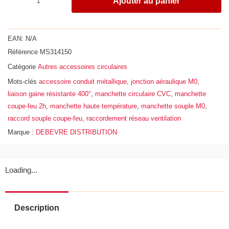
Ajouter au panier
de
Rouleau
de
EAN:
N/A
25ml
Référence
MS314150
de
Catégorie
Autres accessoires circulaires
manchette
souple
Mots-clés
accessoire conduit métallique
,
jonction aéraulique M0
,
M0,
liaison gaine résistante 400°
,
manchette circulaire CVC
,
manchette
largeur
coupe-feu 2h
,
manchette haute température
,
manchette souple M0
,
150mm
raccord souple coupe-feu
,
raccordement réseau ventilation
Marque :
DEBEVRE DISTRIBUTION
Loading...
Description