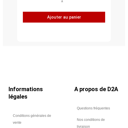
de
Manchette
Ajouter au panier
souple
circulaire,
classement
au
feu
M0
(400°
-
2
heures)
-
Informations
A propos de D2A
Ø
légales
630
Questions fréquentes
Conditions générales de
Nos conditions de
vente
livraison