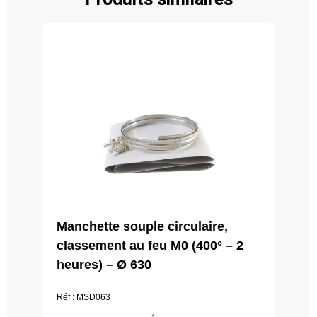
Manchette souple circulaire,
classement au feu M0 (400° – 2
heures) – Ø 630
Réf : MSD063
quantité