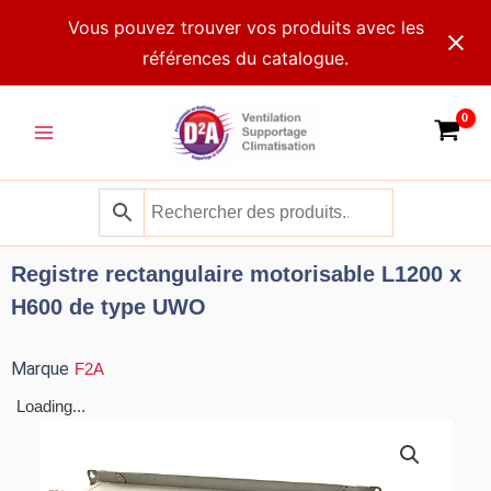
Aller
Vous pouvez trouver vos produits avec les
au
références du catalogue.
contenu
Main
Menu
Registre rectangulaire motorisable L1200 x
H600 de type UWO
Marque
F2A
Loading...