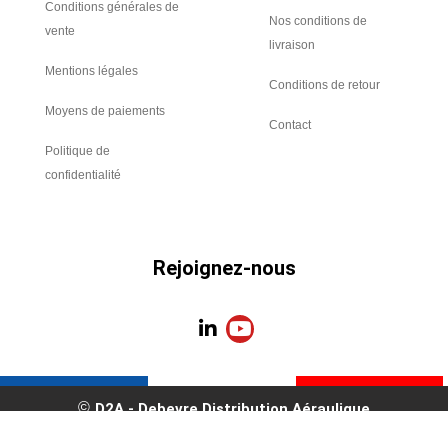
Conditions générales de
Nos conditions de
vente
livraison
Mentions légales
Conditions de retour
Moyens de paiements
Contact
Politique de
confidentialité
Rejoignez-nous
L
Y
i
o
n
u
k
t
e
u
D2A - Debevre Distribution Aéraulique
d
b
i
e