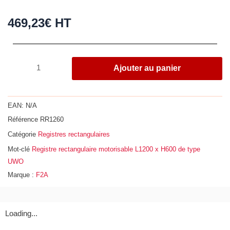
469,23
€
HT
quantité
Ajouter au panier
de
Registre
rectangulaire
EAN:
N/A
motorisable
Référence
RR1260
L1200
Catégorie
Registres rectangulaires
x
H600
Mot-clé
Registre rectangulaire motorisable L1200 x H600 de type
de
UWO
type
Marque :
F2A
UWO
Loading...