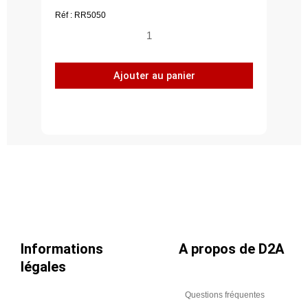
Réf : RR5050
quantité
de
Registre
Ajouter au panier
rectangulaire
motorisable
500x500
de
type
UWO
Informations
A propos de D2A
légales
Questions fréquentes