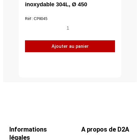
inoxydable 304L, Ø 450
Réf : CPII045
quantité
de
Piquage
Ajouter au panier
plat
à
45°,
acier
inoxydable
304L,
Ø
450
Informations
A propos de D2A
légales