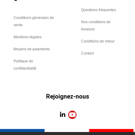
Questions fréquentes
Conditions générales de
Nos conditions de
vente
livraison
Mentions légales
Conditions de retour
Moyens de paiements
Contact
Politique de
confidentialité
Rejoignez-nous
L
Y
i
o
n
u
k
t