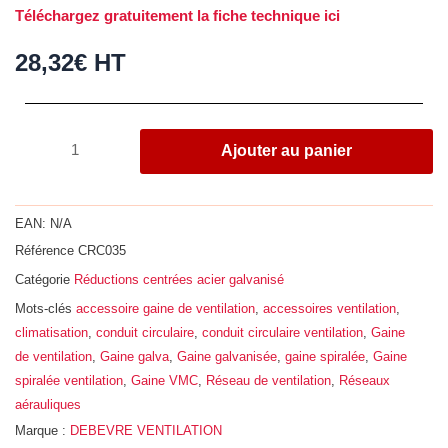
Téléchargez gratuitement la fiche technique ici
28,32
€
HT
quantité
Ajouter au panier
de
Réduction
centrée,
EAN:
N/A
acier
Référence
CRC035
galvanisé
Catégorie
Réductions centrées acier galvanisé
Z275,
Ø
Mots-clés
accessoire gaine de ventilation
,
accessoires ventilation
,
355
climatisation
,
conduit circulaire
,
conduit circulaire ventilation
,
Gaine
-
de ventilation
,
Gaine galva
,
Gaine galvanisée
,
gaine spiralée
,
Gaine
315
spiralée ventilation
,
Gaine VMC
,
Réseau de ventilation
,
Réseaux
aérauliques
Marque :
DEBEVRE VENTILATION