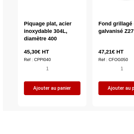
Piquage plat, acier
Fond grillagé 
inoxydable 304L,
galvanisé Z27
diamètre 400
45,30
€
HT
47,21
€
HT
Réf : CPPI040
Réf : CFOG050
quantité
quantité
de
de
Piquage
Fond
Ajouter au panier
Ajouter au 
plat,
grillagé
acier
en
inoxydable
acier
304L,
galvanisé
diamètre
Z275,
400
Ø