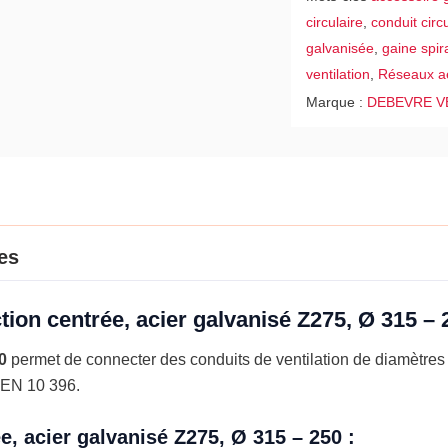
Ø
circulaire
,
conduit circu
315
galvanisée
,
gaine spir
-
ventilation
,
Réseaux a
250
Marque :
DEBEVRE V
es
tion centrée, acier galvanisé Z275, Ø 315 –
0
permet de connecter des conduits de ventilation de diamètres 
 EN 10 396.
e, acier galvanisé Z275, Ø 315 – 250 :