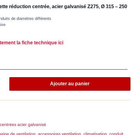
ette réduction centrée, acier galvanisé Z275, Ø 315 – 250
duits de diamètres différents
aise
tement la fiche technique ici
Ajouter au panier
centrées acier galvanisé
aine de ventilation
,
accessoires ventilation
,
climatisation
,
conduit