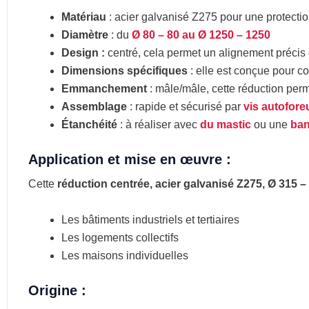
Matériau
: acier galvanisé Z275 pour une protectio
Diamètre
: du
Ø 80 – 80 au Ø 1250 – 1250
Design :
centré, cela permet un alignement précis
Dimensions spécifiques
: elle est conçue pour 
Emmanchement
: mâle/mâle, cette réduction per
Assemblage
: rapide et sécurisé par
vis autofor
Étanchéité
: à réaliser avec
du mastic
ou une
ban
Application et mise en œuvre :
Cette
réduction centrée, acier galvanisé Z275, Ø 315 –
Les bâtiments industriels et tertiaires
Les logements collectifs
Les maisons individuelles
Origine :