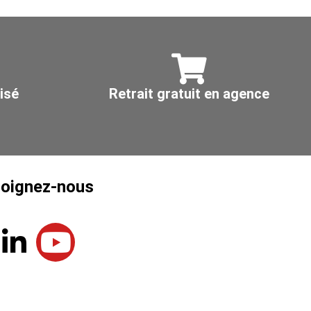
Ø
125
isé
Retrait gratuit en agence
joignez-nous
L
Y
i
o
n
u