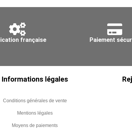
Ø
-
250
80
ication française
Paiement sécur
Informations légales
Re
Conditions générales de vente
Mentions légales
Moyens de paiements