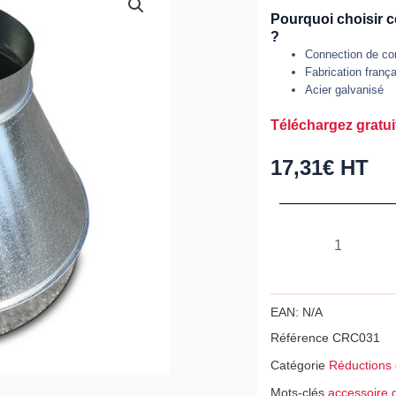
Pourquoi choisir c
?
Connection de con
Fabrication franç
Acier galvanisé
Téléchargez gratui
17,31
€
HT
quantité
de
Réduction
centrée,
EAN:
N/A
acier
Référence
CRC031
galvanisé
Catégorie
Réductions 
Z275,
Mots-clés
accessoire g