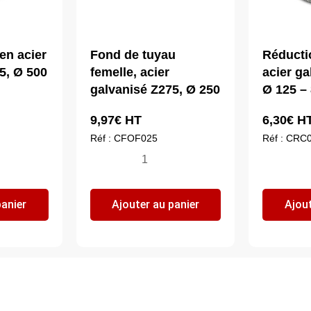
en acier
Fond de tuyau
Réducti
5, Ø 500
femelle, acier
acier ga
galvanisé Z275, Ø 250
Ø 125 –
9,97
€
HT
6,30
€
H
Réf : CFOF025
Réf : CRC
quantité
qua
de
de
Fond
Ré
panier
Ajouter au panier
Ajout
de
cen
tuyau
aci
femelle,
ga
acier
Z2
galvanisé
Ø
Z275,
12