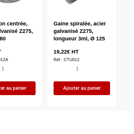
on centrée,
Gaine spiralée, acier
lvanisé Z275,
galvanisé Z275,
 80
longueur 3ml, Ø 125
T
19,22
€
HT
012A
Réf : CTU012
ntité
quantité
de
duction
Gaine
er au panier
Ajouter au panier
trée,
spiralée,
er
acier
lvanisé
galvanisé
75,
Z275,
longueur
5
3ml,