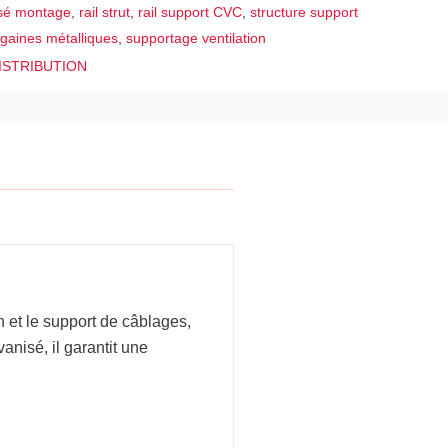
isé montage
,
rail strut
,
rail support CVC
,
structure support
 gaines métalliques
,
supportage ventilation
ISTRIBUTION
n et le support de câblages,
anisé, il garantit une