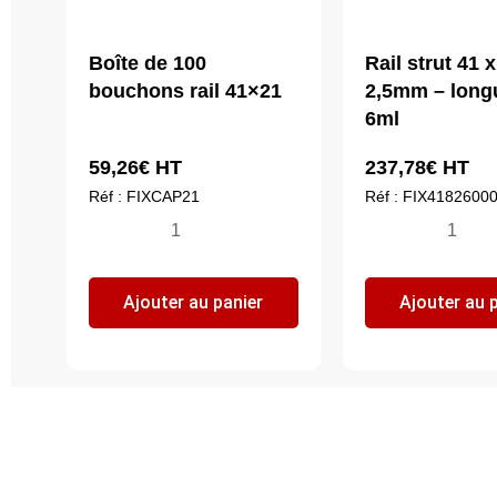
Boîte de 100
Rail strut 41 x
bouchons rail 41×21
2,5mm – long
6ml
59,26
€
HT
237,78
€
HT
Réf : FIXCAP21
Réf : FIX4182600
quantité
quantité
de
de
Boîte
Rail
Ajouter au panier
Ajouter au 
de
strut
100
41
bouchons
x
rail
82
41x21
x
2,5mm
-