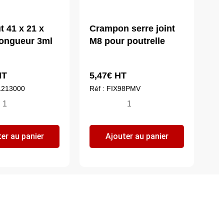
ut 41 x 21 x
Crampon serre joint
ongueur 3ml
M8 pour poutrelle
T
5,47
€
HT
41213000
Réf : FIX98PMV
ntité
quantité
de
il
Crampon
er au panier
Ajouter au panier
ut
serre
joint
M8
pour
poutrelle
mm