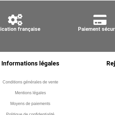
longueur
lo
3ml
3m
ication française
Paiement sécur
Informations légales
Re
Conditions générales de vente
Mentions légales
Moyens de paiements
Politique de confidentialité