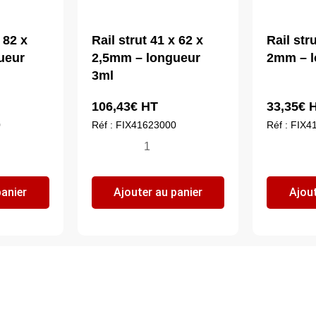
 82 x
Rail strut 41 x 62 x
Rail str
ueur
2,5mm – longueur
2mm – l
3ml
106,43
€
HT
33,35
€
H
0
Réf : FIX41623000
Réf : FIX
quantité
qua
de
de
Rail
Ra
panier
Ajouter au panier
Ajout
strut
str
41
41
x
x
62
21
x
x
2,5mm
2
-
-