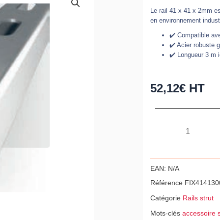
Le rail 41 x 41 x 2mm est
en environnement industr
✔️ Compatible a
✔️ Acier robuste 
✔️ Longueur 3 m i
52,12
€
HT
quantité
de
Rail
strut
EAN:
N/A
41
Référence
FIX414130
x
Catégorie
Rails strut
41
Mots-clés
accessoire
x