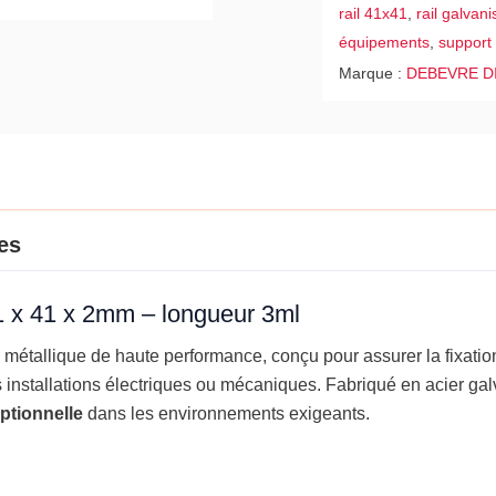
rail 41x41
,
rail galvan
2mm
équipements
,
support
-
Marque :
DEBEVRE D
longueur
3ml
es
41 x 41 x 2mm – longueur 3ml
é métallique de haute performance, conçu pour assurer la fixatio
installations électriques ou mécaniques. Fabriqué en acier galv
eptionnelle
dans les environnements exigeants.