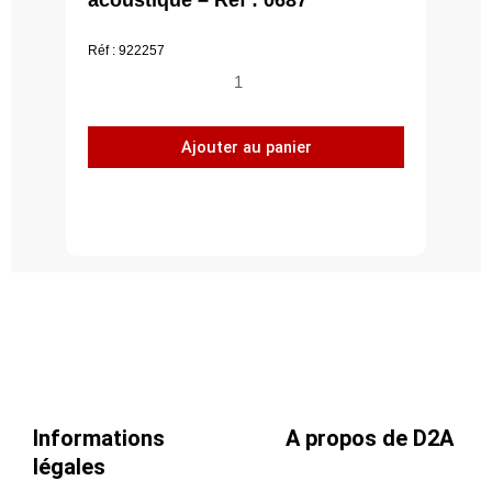
Réf : 922257
quantité
de
Kit
Ajouter au panier
STM
30
MAC
avec
manchon
acoustique
-
Réf
:
0687
Informations
A propos de D2A
légales