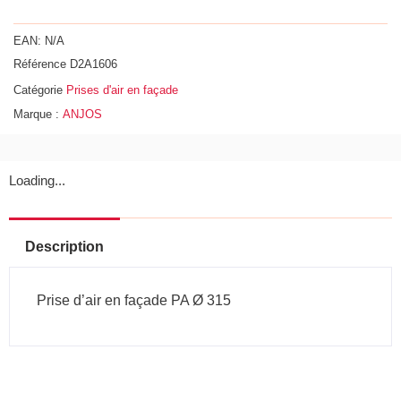
Prise
d'air
EAN:
N/A
en
Référence
D2A1606
façade
Catégorie
Prises d'air en façade
PA
Marque :
ANJOS
Ø
315
Loading...
Description
Prise d’air en façade PA Ø 315