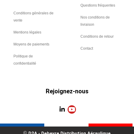
Questions fréquentes
Conditions générales de
Nos conditions de
vente
livraison
Mentions légales
Conditions de retour
Moyens de paiements
Contact
Politique de
confidentialité
Rejoignez-nous
L
Y
i
o
n
u
k
t
e
u
D2A - Debevre Distribution Aéraulique