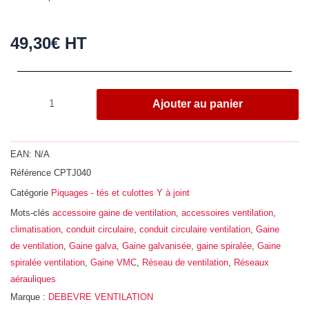
49,30
€
HT
quantité
Ajouter au panier
de
Piquage
tube
EAN:
N/A
à
Référence
CPTJ040
90°
Catégorie
Piquages - tés et culottes Y à joint
en
acier
Mots-clés
accessoire gaine de ventilation
,
accessoires ventilation
,
galvanisé
climatisation
,
conduit circulaire
,
conduit circulaire ventilation
,
Gaine
avec
de ventilation
,
Gaine galva
,
Gaine galvanisée
,
gaine spiralée
,
Gaine
joint
spiralée ventilation
,
Gaine VMC
,
Réseau de ventilation
,
Réseaux
EPDM,
aérauliques
Ø
Marque :
DEBEVRE VENTILATION