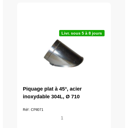
Livr. sous 5 à 8 jours
Piquage plat à 45°, acier
inoxydable 304L, Ø 710
Réf : CPII071
quantité
de