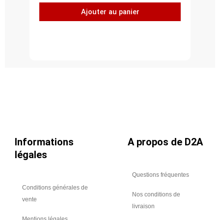
Piquage
Ajouter au panier
plat
à
45°,
acier
inoxydable
304L,
Ø
710
Informations
A propos de D2A
légales
Questions fréquentes
Conditions générales de
Nos conditions de
vente
livraison
Mentions légales