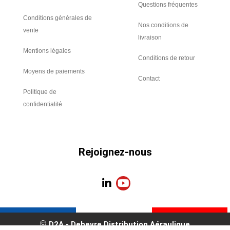
Questions fréquentes
Conditions générales de
Nos conditions de
vente
livraison
Mentions légales
Conditions de retour
Moyens de paiements
Contact
Politique de
confidentialité
Rejoignez-nous
L
Y
i
o
n
u
k
t
e
u
D2A - Debevre Distribution Aéraulique