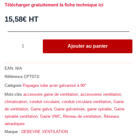
Télécharger gratuitement la fiche technique ici
15,58
€
HT
quantité
Ajouter au panier
de
Piquage
tube
EAN:
N/A
à
Référence
CPT071I
90°,
Catégorie
Piquages tube acier galvanisé à 90°
acier
galvanisé
Mots-clés
accessoire gaine de ventilation
,
accessoires ventilation
,
Z275,
climatisation
,
conduit circulaire
,
conduit circulaire ventilation
,
Gaine
Ø
de ventilation
,
Gaine galva
,
Gaine galvanisée
,
gaine spiralée
,
Gaine
710
spiralée ventilation
,
Gaine VMC
,
Réseau de ventilation
,
Réseaux
-
aérauliques
200
Marque :
DEBEVRE VENTILATION