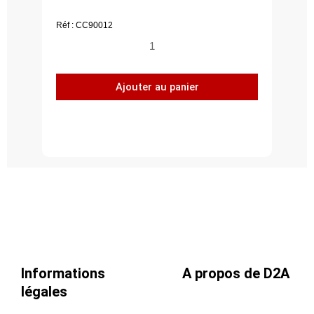
Réf : CC90012
quantité
de
Coude
Ajouter au panier
à
90°,
acier
galvanisé
Z275,
Ø
125
Informations
A propos de D2A
légales