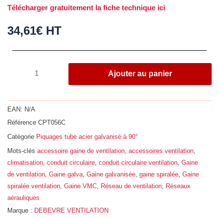
Télécharger gratuitement la fiche technique ici
34,61
€
HT
quantité
Ajouter au panier
de
Piquage
tube
EAN:
N/A
à
Référence
CPT056C
90°,
Catégorie
Piquages tube acier galvanisé à 90°
acier
galvanisé
Mots-clés
accessoire gaine de ventilation
,
accessoires ventilation
,
Z275,
climatisation
,
conduit circulaire
,
conduit circulaire ventilation
,
Gaine
Ø
de ventilation
,
Gaine galva
,
Gaine galvanisée
,
gaine spiralée
,
Gaine
560
spiralée ventilation
,
Gaine VMC
,
Réseau de ventilation
,
Réseaux
-
aérauliques
400
Marque :
DEBEVRE VENTILATION