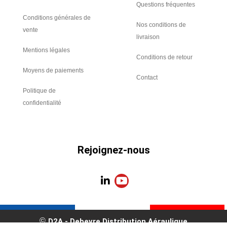
Questions fréquentes
Conditions générales de
Nos conditions de
vente
livraison
Mentions légales
Conditions de retour
Moyens de paiements
Contact
Politique de
confidentialité
Rejoignez-nous
L
Y
i
o
n
u
k
t
e
u
D2A - Debevre Distribution Aéraulique