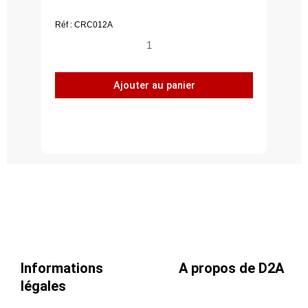
Réf : CRC012A
quantité
de
Réduction
Ajouter au panier
centrée,
acier
galvanisé
Z275,
Ø
125
-
80
Informations
A propos de D2A
légales