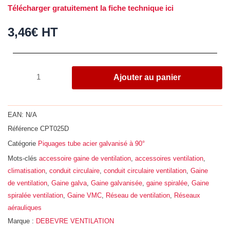
Télécharger gratuitement la fiche technique ici
3,46
€
HT
quantité
Ajouter au panier
de
Piquage
tube
EAN:
N/A
à
Référence
CPT025D
90°,
Catégorie
Piquages tube acier galvanisé à 90°
acier
galvanisé
Mots-clés
accessoire gaine de ventilation
,
accessoires ventilation
,
Z275,
climatisation
,
conduit circulaire
,
conduit circulaire ventilation
,
Gaine
Ø
de ventilation
,
Gaine galva
,
Gaine galvanisée
,
gaine spiralée
,
Gaine
250
spiralée ventilation
,
Gaine VMC
,
Réseau de ventilation
,
Réseaux
-
aérauliques
100
Marque :
DEBEVRE VENTILATION