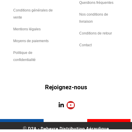
Questions fréquentes
Conditions générales de
Nos conditions de
vente
livraison
Mentions légales
Conditions de retour
Moyens de paiements
Contact
Politique de
confidentialité
Rejoignez-nous
L
Y
i
o
n
u
k
t
e
u
D2A - Debevre Distribution Aéraulique