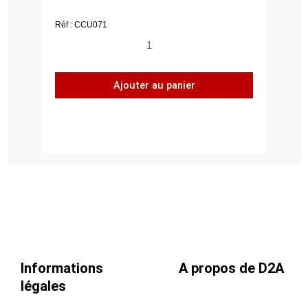
Réf : CCU071
quantité
de
Culotte
Ajouter au panier
Y,
acier
galvanisé
Z275,
Ø
710
-
710
Informations
A propos de D2A
légales