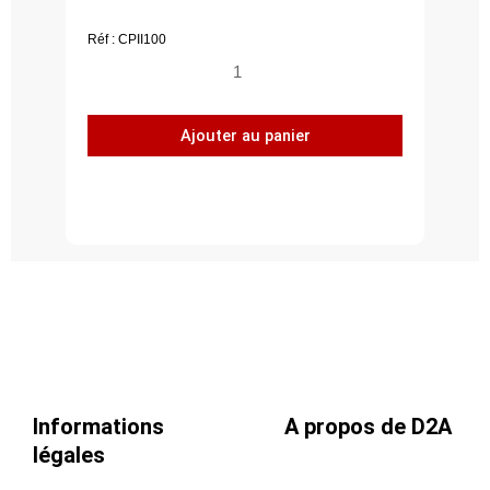
Réf : CPII100
quantité
de
Piquage
Ajouter au panier
plat
à
45°,
acier
inoxydable
304L,
Ø
1000
Informations
A propos de D2A
légales