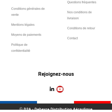
Questions fréquentes
Conditions générales de
Nos conditions de
vente
livraison
Mentions légales
Conditions de retour
Moyens de paiements
Contact
Politique de
confidentialité
Rejoignez-nous
L
Y
i
o
n
u
k
t
e
u
D2A - Debevre Distribution Aéraulique