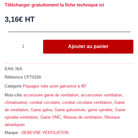
Télécharger gratuitement la fiche technique ici
3,16
€
HT
quantité
Ajouter au panier
de
Piquage
tube
EAN:
N/A
à
Référence
CPT010A
90°,
Catégorie
Piquages tube acier galvanisé à 90°
acier
galvanisé
Mots-clés
accessoire gaine de ventilation
,
accessoires ventilation
,
Z275,
climatisation
,
conduit circulaire
,
conduit circulaire ventilation
,
Gaine
Ø
de ventilation
,
Gaine galva
,
Gaine galvanisée
,
gaine spiralée
,
Gaine
100
spiralée ventilation
,
Gaine VMC
,
Réseau de ventilation
,
Réseaux
-
aérauliques
80
Marque :
DEBEVRE VENTILATION