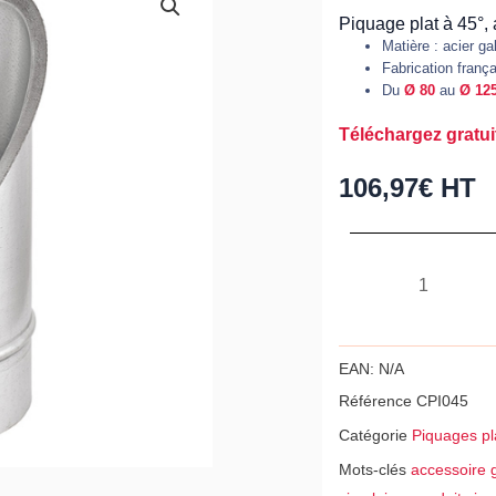
Piquage plat à 45°,
Matière : acier g
Fabrication franç
Du
Ø 80
au
Ø 12
Téléchargez gratui
106,97
€
HT
quantité
de
Piquage
plat
EAN:
N/A
à
Référence
CPI045
45°,
Catégorie
Piquages pl
acier
Mots-clés
accessoire g
galvanisé