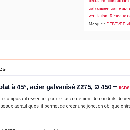
circulaire
,
conduit circu
Z275,
galvanisée
,
gaine spir
Ø
ventilation
,
Réseaux a
450
Marque :
DEBEVRE V
es
lat à 45°, acier galvanisé Z275, Ø 450 +
fiche
n composant essentiel pour le raccordement de conduits de venti
seaux aérauliques, il permet de créer une jonction oblique entr