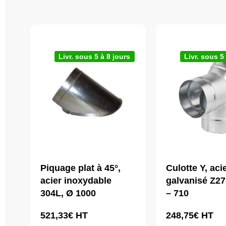
Livr. sous 5 à 8 jours
Livr. sous 5
Piquage plat à 45°,
Culotte Y, aci
acier inoxydable
galvanisé Z27
304L, Ø 1000
– 710
521,33
€
HT
248,75
€
HT