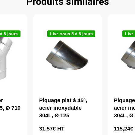
Produits similaires
 à 8 jours
Livr. sous 5 à 8 jours
Livr.
er
Piquage plat à 45°,
Piquage 
5, Ø 710
acier inoxydable
acier i
304L, Ø 125
304L, Ø
31,57
€
HT
115,24
€