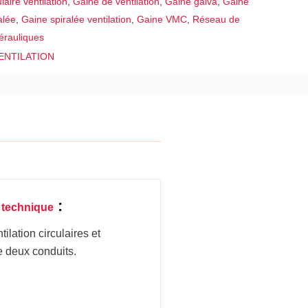
laire ventilation
,
Gaine de ventilation
,
Gaine galva
,
Gaine
alée
,
Gaine spiralée ventilation
,
Gaine VMC
,
Réseau de
érauliques
ENTILATION
:
 technique
lation circulaires et
e deux conduits.