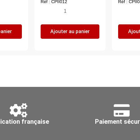
Réf : CPII012
Réf : CPII
quantité
qua
de
de
Piquage
Pi
panier
Ajouter au panier
Ajout
plat
pla
à
à
45°,
45°
acier
aci
inoxydable
in
304L,
30
Ø
Ø
125
45
ication française
Paiement sécur