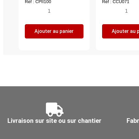
Réf : CPII100
Réf : CCU071
quantité
quantité
de
de
Piquage
Culotte
Ajouter au panier
Ajouter au 
plat
Y,
à
acier
45°,
galvanisé
acier
Z275,
inoxydable
Ø
304L,
710
Ø
-
1000
710
Livraison sur site ou sur chantier
Fabr