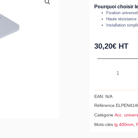
Pourquoi choisir l
Fixation universel
Haute résistance 
Installation simpli
30,20
€
HT
quantité
de
Pendard
3
EAN:
N/A
faces
Référence
ELPEN414
41x41
Catégorie
Acc. univer
platine
Mots-clés
lg 400mm
,
carée,
lg