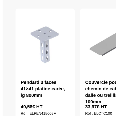
Pendard 3 faces
Couvercle po
41×41 platine carée,
chemin de câ
lg 800mm
dalle ou treill
100mm
40,58
€
HT
33,97
€
HT
Réf : ELPEN418003F
Réf : ELCTC100