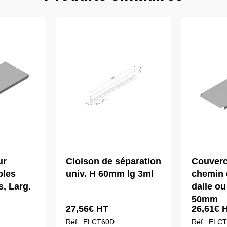
ur
Cloison de séparation
Couverc
bles
univ. H 60mm lg 3ml
chemin 
is, Larg.
dalle ou 
50mm
27,56
€
HT
26,61
€
H
Réf : ELCT60D
Réf : ELC