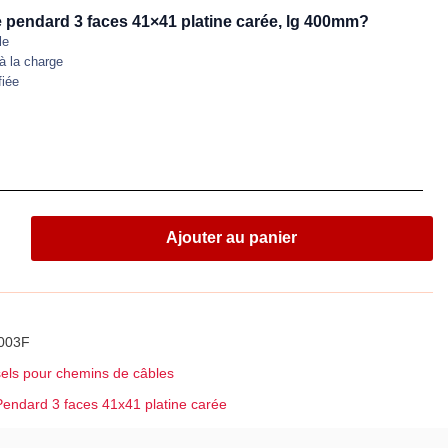
e pendard 3 faces 41×41 platine carée, lg 400mm?
le
à la charge
fiée
Ajouter au panier
003F
sels pour chemins de câbles
Pendard 3 faces 41x41 platine carée