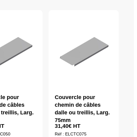
le pour
Couvercle pour
de câbles
chemin de câbles
treillis, Larg.
dalle ou treillis, Larg.
75mm
T
31,40
€
HT
TC050
Réf : ELCTC075