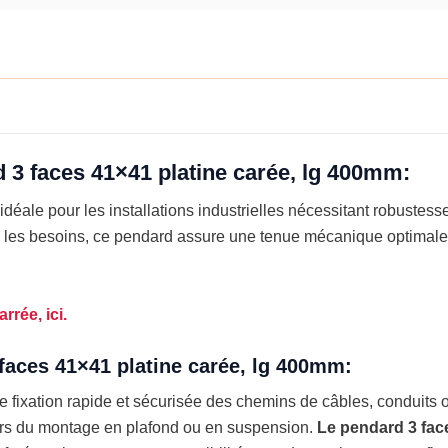
400mm
d 3 faces 41×41 platine carée, lg 400mm:
idéale pour les installations industrielles nécessitant robustesse
n les besoins, ce pendard assure une tenue mécanique optima
rée, ici.
faces 41×41 platine carée, lg 400mm:
une fixation rapide et sécurisée des chemins de câbles, conduits
 lors du montage en plafond ou en suspension.
Le
pendard 3 fac