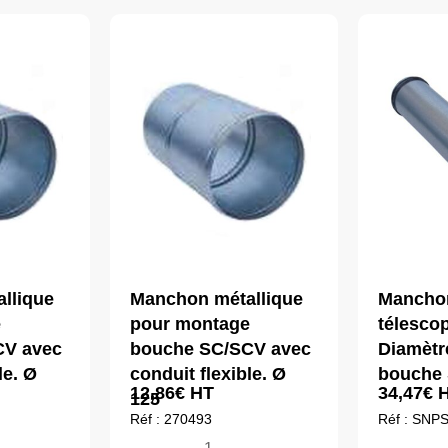
llique
Manchon métallique
Mancho
e
pour montage
télesco
CV avec
bouche SC/SCV avec
Diamètr
le. Ø
conduit flexible. Ø
bouche
12,86
€
HT
34,47
€
H
125
Réf : 270493
Réf : SNP
quantité
qua