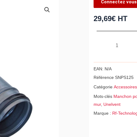
Connectez vous 
29,69
€
HT
quantité
de
Manchon
télescopique
EAN:
N/A
SNP-
Référence
SNPS125
S
Catégorie
Accessoire
Diamètre
Mots-clés
Manchon po
125
mur
,
Unelvent
pour
Marque :
Rf-Technolo
bouche
SCV