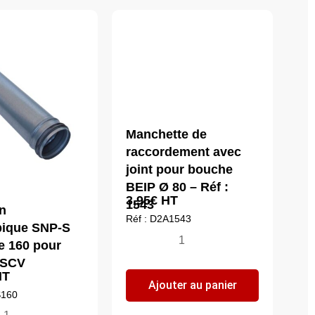
Manchette de
raccordement avec
joint pour bouche
BEIP Ø 80 – Réf :
3,95
€
HT
1543
n
Réf : D2A1543
pique SNP-S
quantité
e 160 pour
de
 SCV
Manchette
T
Ajouter au panier
de
S160
raccordement
ntité