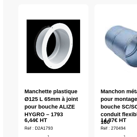
Manchette plastique
Manchon méta
Ø125 L 65mm à joint
pour montag
pour bouche ALIZE
bouche SC/S
HYGRO – 1793
conduit flexib
6,44
€
HT
14,87
€
HT
160
Réf : D2A1793
Réf : 270494
quantité
quantité