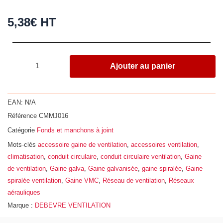
5,38
€
HT
quantité
Ajouter au panier
de
Manchon
mâle
EAN:
N/A
en
Référence
CMMJ016
acier
Catégorie
Fonds et manchons à joint
galvanisé
avec
Mots-clés
accessoire gaine de ventilation
,
accessoires ventilation
,
joint
climatisation
,
conduit circulaire
,
conduit circulaire ventilation
,
Gaine
EPDM,
de ventilation
,
Gaine galva
,
Gaine galvanisée
,
gaine spiralée
,
Gaine
Ø
spiralée ventilation
,
Gaine VMC
,
Réseau de ventilation
,
Réseaux
160
aérauliques
Marque :
DEBEVRE VENTILATION