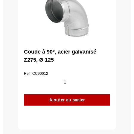
Coude à 90°, acier galvanisé
Z275, Ø 125
Réf : CC90012
quantité
de
Coude
Ajouter au panier
à
90°,
acier
galvanisé
Z275,