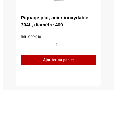
Piquage plat, acier inoxydable
304L, diamètre 400
Réf : CPPI040
quantité
de
Piquage
Ajouter au panier
plat,
acier
inoxydable
304L,
diamètre
400