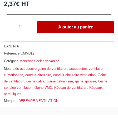
2,37
€
HT
quantité
Ajouter au panier
de
Manchon
mâle,
EAN:
N/A
acier
Référence
CMM012
galvanisé
Catégorie
Manchons acier galvanisé
Z275,
Ø
Mots-clés
accessoire gaine de ventilation
,
accessoires ventilation
,
125
climatisation
,
conduit circulaire
,
conduit circulaire ventilation
,
Gaine
de ventilation
,
Gaine galva
,
Gaine galvanisée
,
gaine spiralée
,
Gaine
spiralée ventilation
,
Gaine VMC
,
Réseau de ventilation
,
Réseaux
aérauliques
Marque :
DEBEVRE VENTILATION